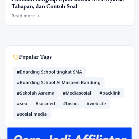
Panduan Lengkap Ujian Masuk ASN: Syarat,
Tahapan, dan Contoh Soal
Read more
arrow_forward
sell
Popular Tags
#Boarding School tingkat SMA
#Boarding School Al Masoem Bandung
#Sekolah Asrama
#Mediasosial
#backlink
#seo
#sosmed
#bisnis
#website
#sosial media