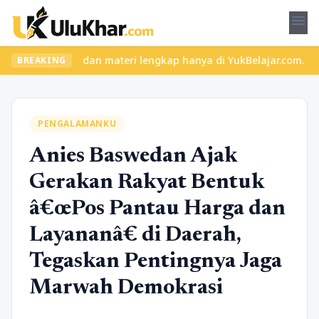
menu
las seru dan materi lengkap hanya di YukBelajar.com. Mulai langk
BREAKING
PENGALAMANKU
Anies Baswedan Ajak
Gerakan Rakyat Bentuk
â€œPos Pantau Harga dan
Layananâ€ di Daerah,
Tegaskan Pentingnya Jaga
Marwah Demokrasi