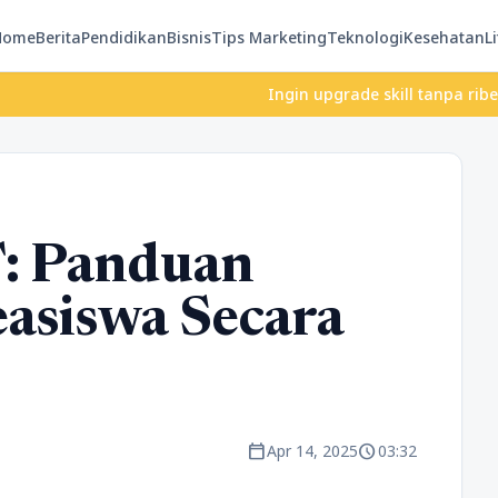
Home
Berita
Pendidikan
Bisnis
Tips Marketing
Teknologi
Kesehatan
Li
Ingin upgrade skill tanpa ribet? Temukan 
: Panduan
asiswa Secara
calendar_today
schedule
Apr 14, 2025
03:32