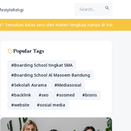
search
festyle
Religi
kelas seru dan materi lengkap hanya di YukBelajar.com. Mulai lan
sell
Popular Tags
#Boarding School tingkat SMA
#Boarding School Al Masoem Bandung
#Sekolah Asrama
#Mediasosial
#backlink
#seo
#sosmed
#bisnis
#website
#sosial media