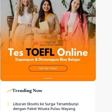
trending_up
Trending Now
1
Liburan Eksotis ke Surga Tersembunyi
dengan Paket Wisata Pulau Wayang