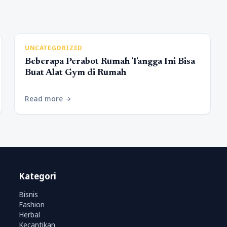
UNCATEGORIZED
Beberapa Perabot Rumah Tangga Ini Bisa
Buat Alat Gym di Rumah
Read more
arrow_forward
Kategori
Bisnis
Fashion
Herbal
Kecantikan