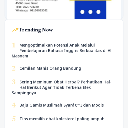
trending_up
Trending Now
1
Mengoptimalkan Potensi Anak Melalui
Pembelajaran Bahasa Inggris Berkualitas di Al
Masoem
2
Cemilan Manis Orang Bandung
3
Sering Meminum Obat Herbal? Perhatikan Hal-
Hal Berikut Agar Tidak Terkena Efek
Sampingnya
4
Baju Gamis Muslimah Syarâ€™I dan Modis
5
Tips memilih obat kolesterol paling ampuh