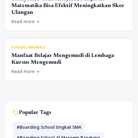
Matematika Bisa Efektif Meningkatkan Skor
Ulangan
Read more
arrow_forward
PENGALAMANKU
Manfaat Belajar Mengemudi di Lembaga
Kursus Mengemudi
Read more
arrow_forward
sell
Popular Tags
#Boarding School tingkat SMA
#Boarding School Al Masoem Bandung