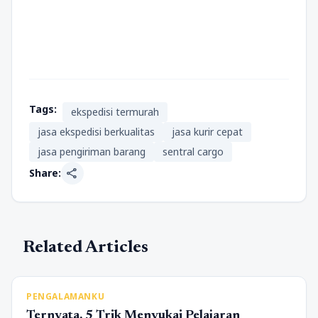
Tags:
ekspedisi termurah
jasa ekspedisi berkualitas
jasa kurir cepat
jasa pengiriman barang
sentral cargo
share
Share:
Related Articles
PENGALAMANKU
Ternyata, 5 Trik Menyukai Pelajaran