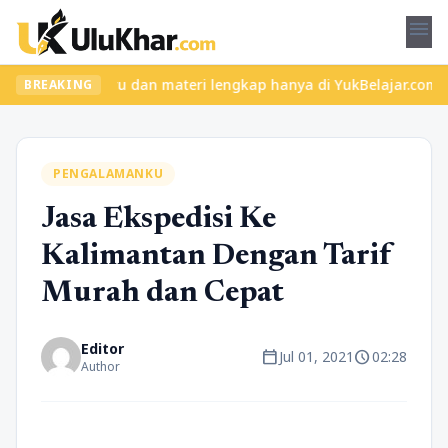
menu
 kelas seru dan materi lengkap hanya di YukBelajar.com. Mulai la
BREAKING
PENGALAMANKU
Jasa Ekspedisi Ke
Kalimantan Dengan Tarif
Murah dan Cepat
Editor
calendar_today
schedule
Jul 01, 2021
02:28
Author