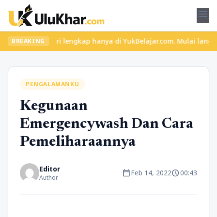
menu
an materi lengkap hanya di YukBelajar.com. Mulai langkah suksesm
BREAKING
PENGALAMANKU
Kegunaan
Emergencywash Dan Cara
Pemeliharaannya
Editor
calendar_today
schedule
Feb 14, 2022
00:43
Author