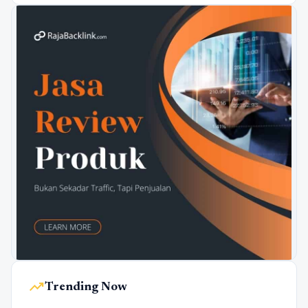
trending_up
Trending Now