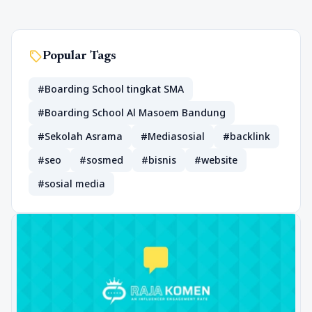
sell
Popular Tags
#Boarding School tingkat SMA
#Boarding School Al Masoem Bandung
#Sekolah Asrama
#Mediasosial
#backlink
#seo
#sosmed
#bisnis
#website
#sosial media