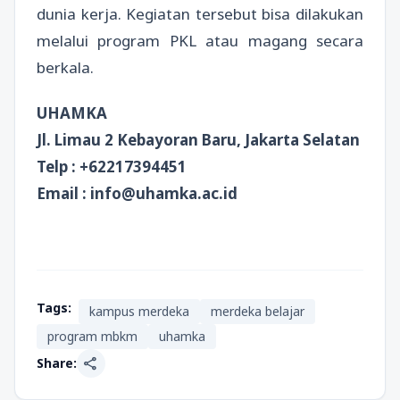
dunia kerja. Kegiatan tersebut bisa dilakukan
melalui program PKL atau magang secara
berkala.
UHAMKA
Jl. Limau 2 Kebayoran Baru, Jakarta Selatan
Telp : +62217394451
Email : info@uhamka.ac.id
Tags:
kampus merdeka
merdeka belajar
program mbkm
uhamka
share
Share: