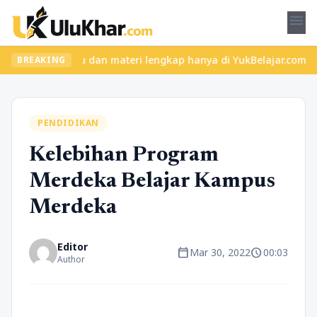
menu
elas seru dan materi lengkap hanya di YukBelajar.com. Mulai lang
BREAKING
PENDIDIKAN
Kelebihan Program
Merdeka Belajar Kampus
Merdeka
Editor
calendar_today
schedule
Mar 30, 2022
00:03
Author