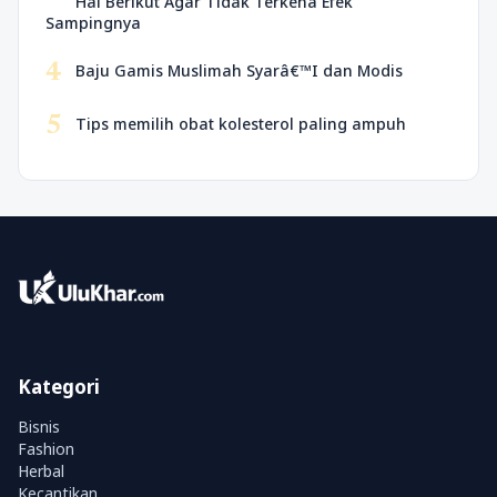
Hal Berikut Agar Tidak Terkena Efek
Sampingnya
4
Baju Gamis Muslimah Syarâ€™I dan Modis
5
Tips memilih obat kolesterol paling ampuh
Kategori
Bisnis
Fashion
Herbal
Kecantikan