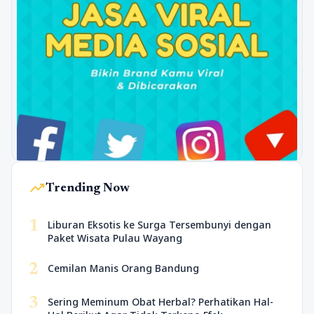
trending_up
Trending Now
1
Liburan Eksotis ke Surga Tersembunyi dengan
Paket Wisata Pulau Wayang
2
Cemilan Manis Orang Bandung
3
Sering Meminum Obat Herbal? Perhatikan Hal-