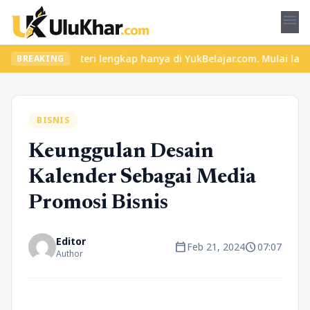
menu
 materi lengkap hanya di YukBelajar.com. Mulai langkah suksesmu 
BREAKING
BISNIS
Keunggulan Desain
Kalender Sebagai Media
Promosi Bisnis
Editor
calendar_today
schedule
Feb 21, 2024
07:07
Author