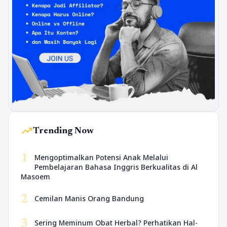
trending_up
Trending Now
1
Mengoptimalkan Potensi Anak Melalui
Pembelajaran Bahasa Inggris Berkualitas di Al
Masoem
2
Cemilan Manis Orang Bandung
3
Sering Meminum Obat Herbal? Perhatikan Hal-