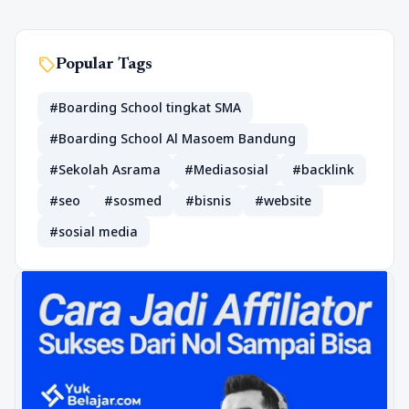
sell
Popular Tags
#Boarding School tingkat SMA
#Boarding School Al Masoem Bandung
#Sekolah Asrama
#Mediasosial
#backlink
#seo
#sosmed
#bisnis
#website
#sosial media