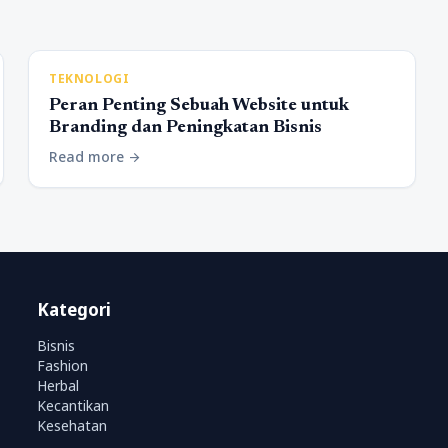
TEKNOLOGI
Peran Penting Sebuah Website untuk
Branding dan Peningkatan Bisnis
Read more
arrow_forward
Kategori
Bisnis
Fashion
Herbal
Kecantikan
Kesehatan