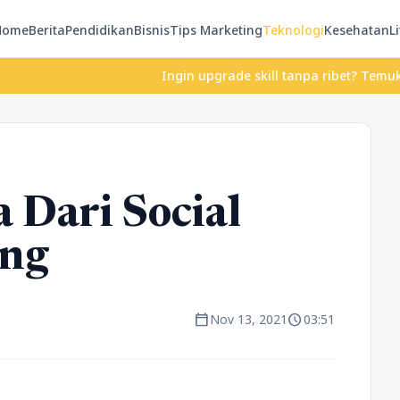
Home
Berita
Pendidikan
Bisnis
Tips Marketing
Teknologi
Kesehatan
Li
Ingin upgrade skill tanpa ribet? Temukan kelas se
 Dari Social
ing
calendar_today
schedule
Nov 13, 2021
03:51