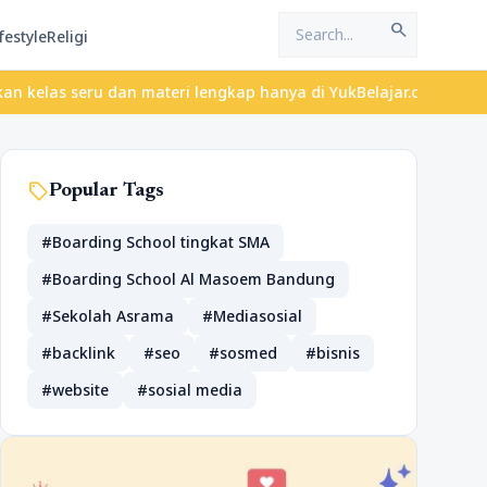
search
festyle
Religi
ru dan materi lengkap hanya di YukBelajar.com. Mulai langkah suk
sell
Popular Tags
#Boarding School tingkat SMA
#Boarding School Al Masoem Bandung
#Sekolah Asrama
#Mediasosial
#backlink
#seo
#sosmed
#bisnis
#website
#sosial media