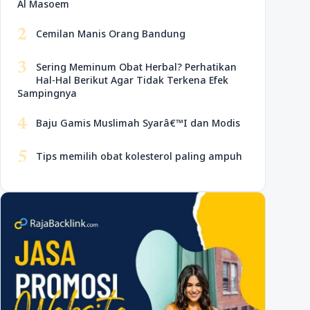
Al Masoem
2
Cemilan Manis Orang Bandung
3
Sering Meminum Obat Herbal? Perhatikan
Hal-Hal Berikut Agar Tidak Terkena Efek
Sampingnya
4
Baju Gamis Muslimah Syarâ€™I dan Modis
5
Tips memilih obat kolesterol paling ampuh