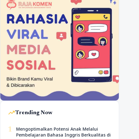
trending_up
Trending Now
1
Mengoptimalkan Potensi Anak Melalui
Pembelajaran Bahasa Inggris Berkualitas di