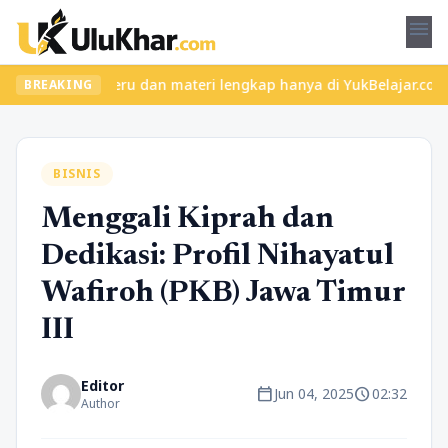
menu
 kelas seru dan materi lengkap hanya di YukBelajar.com. Mulai la
BREAKING
BISNIS
Menggali Kiprah dan
Dedikasi: Profil Nihayatul
Wafiroh (PKB) Jawa Timur
III
Editor
calendar_today
schedule
Jun 04, 2025
02:32
Author