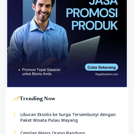
trending_up
Trending Now
1
Liburan Eksotis ke Surga Tersembunyi dengan
Paket Wisata Pulau Wayang
2
Cemilan Manis Orang Bandung