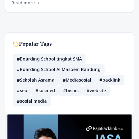
Read more
arrow_forward
sell
Popular Tags
#Boarding School tingkat SMA
#Boarding School Al Masoem Bandung
#Sekolah Asrama
#Mediasosial
#backlink
#seo
#sosmed
#bisnis
#website
#sosial media