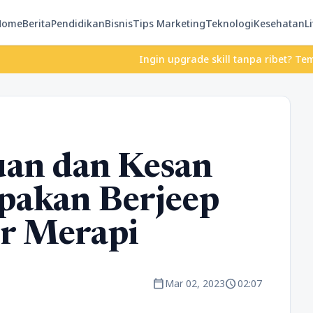
Home
Berita
Pendidikan
Bisnis
Tips Marketing
Teknologi
Kesehatan
Li
Ingin upgrade skill tanpa ribet? Temukan kelas ser
uan dan Kesan
pakan Berjeep
ur Merapi
calendar_today
schedule
Mar 02, 2023
02:07