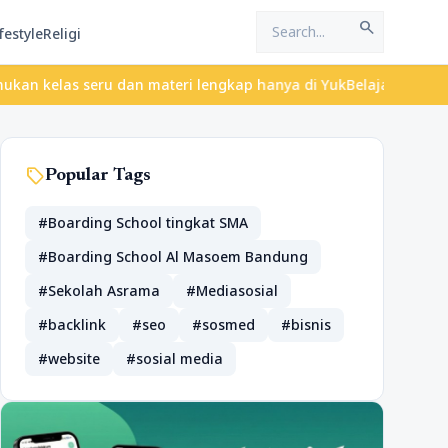
search
festyle
Religi
u dan materi lengkap hanya di YukBelajar.com. Mulai langkah suks
sell
Popular Tags
#Boarding School tingkat SMA
#Boarding School Al Masoem Bandung
#Sekolah Asrama
#Mediasosial
#backlink
#seo
#sosmed
#bisnis
#website
#sosial media