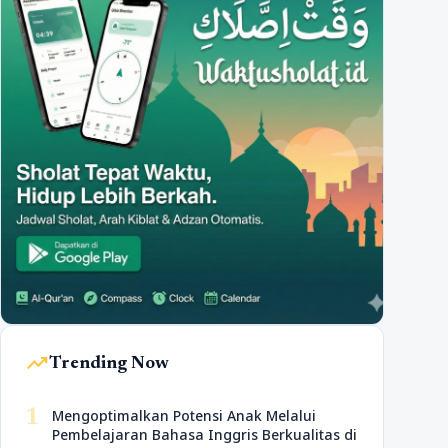
trending_up
Trending Now
1
Mengoptimalkan Potensi Anak Melalui
Pembelajaran Bahasa Inggris Berkualitas di