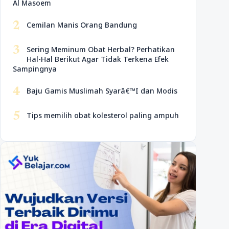
Al Masoem
2
Cemilan Manis Orang Bandung
3
Sering Meminum Obat Herbal? Perhatikan
Hal-Hal Berikut Agar Tidak Terkena Efek
Sampingnya
4
Baju Gamis Muslimah Syarâ€™I dan Modis
5
Tips memilih obat kolesterol paling ampuh