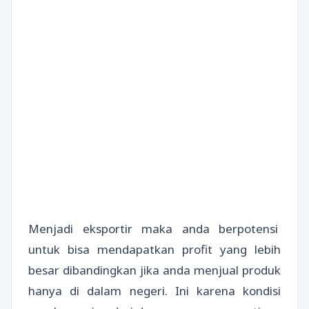
Menjadi eksportir maka anda berpotensi
untuk bisa mendapatkan profit yang lebih
besar dibandingkan jika anda menjual produk
hanya di dalam negeri. Ini karena kondisi