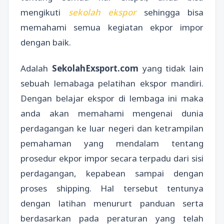
mengikuti
sekolah ekspor
sehingga bisa
memahami semua kegiatan ekpor impor
dengan baik.
Adalah
SekolahExsport.com
yang tidak lain
sebuah lemabaga pelatihan ekspor mandiri.
Dengan belajar ekspor di lembaga ini maka
anda akan memahami mengenai dunia
perdagangan ke luar negeri dan ketrampilan
pemahaman yang mendalam tentang
prosedur ekpor impor secara terpadu dari sisi
perdagangan, kepabean sampai dengan
proses shipping. Hal tersebut tentunya
dengan latihan menururt panduan serta
berdasarkan pada peraturan yang telah