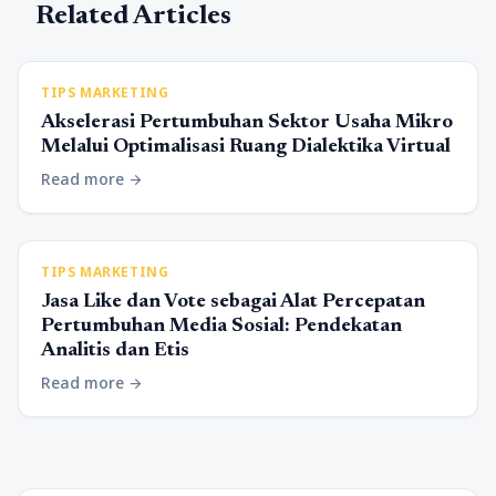
Related Articles
TIPS MARKETING
Akselerasi Pertumbuhan Sektor Usaha Mikro
Melalui Optimalisasi Ruang Dialektika Virtual
Read more
arrow_forward
TIPS MARKETING
Jasa Like dan Vote sebagai Alat Percepatan
Pertumbuhan Media Sosial: Pendekatan
Analitis dan Etis
Read more
arrow_forward