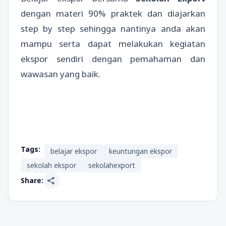
dengan materi 90% praktek dan diajarkan
step by step sehingga nantinya anda akan
mampu serta dapat melakukan kegiatan
ekspor sendiri dengan pemahaman dan
wawasan yang baik.
Tags:
belajar ekspor
keuntungan ekspor
sekolah ekspor
sekolahexport
share
Share: