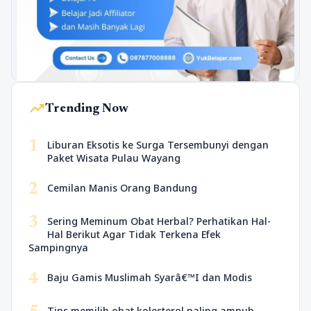
trending_up
Trending Now
1
Liburan Eksotis ke Surga Tersembunyi dengan
Paket Wisata Pulau Wayang
2
Cemilan Manis Orang Bandung
3
Sering Meminum Obat Herbal? Perhatikan Hal-
Hal Berikut Agar Tidak Terkena Efek
Sampingnya
4
Baju Gamis Muslimah Syarâ€™I dan Modis
Tips memilih obat kolesterol paling ampuh