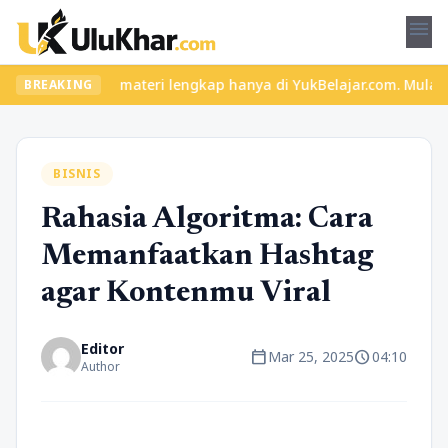
menu
 seru dan materi lengkap hanya di YukBelajar.com. Mulai langkah 
BREAKING
BISNIS
Rahasia Algoritma: Cara
Memanfaatkan Hashtag
agar Kontenmu Viral
Editor
calendar_today
schedule
Mar 25, 2025
04:10
Author