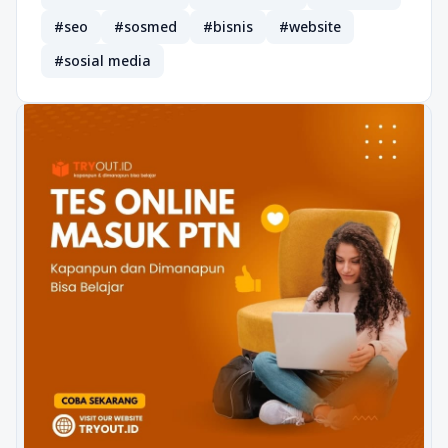
#seo
#sosmed
#bisnis
#website
#sosial media