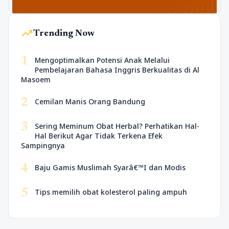
trending_up
Trending Now
1
Mengoptimalkan Potensi Anak Melalui
Pembelajaran Bahasa Inggris Berkualitas di Al
Masoem
2
Cemilan Manis Orang Bandung
3
Sering Meminum Obat Herbal? Perhatikan Hal-
Hal Berikut Agar Tidak Terkena Efek
Sampingnya
4
Baju Gamis Muslimah Syarâ€™I dan Modis
5
Tips memilih obat kolesterol paling ampuh