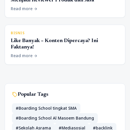
Menjadi Reviewer Produk dan Jasa
Read more
arrow_forward
BISNIS
Like Banyak = Konten Dipercaya? Ini
Faktanya!
Read more
arrow_forward
sell
Popular Tags
#Boarding School tingkat SMA
#Boarding School Al Masoem Bandung
#Sekolah Asrama
#Mediasosial
#backlink