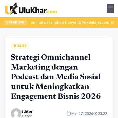
menu
as seru dan materi lengkap hanya di YukBelajar.com. Mulai langka
BREAKING
BISNIS
Strategi Omnichannel
Marketing dengan
Podcast dan Media Sosial
untuk Meningkatkan
Engagement Bisnis 2026
Editor
calendar_today
schedule
Mei 07, 2026
23:22
Author