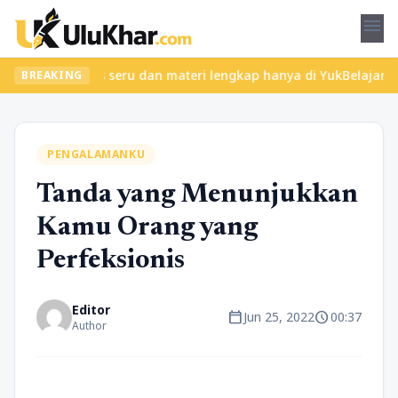
menu
ukan kelas seru dan materi lengkap hanya di YukBelajar.com. Mula
BREAKING
PENGALAMANKU
Tanda yang Menunjukkan
Kamu Orang yang
Perfeksionis
Editor
calendar_today
schedule
Jun 25, 2022
00:37
Author