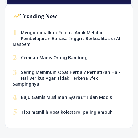
trending_up
Trending Now
1
Mengoptimalkan Potensi Anak Melalui
Pembelajaran Bahasa Inggris Berkualitas di Al
Masoem
2
Cemilan Manis Orang Bandung
3
Sering Meminum Obat Herbal? Perhatikan Hal-
Hal Berikut Agar Tidak Terkena Efek
Sampingnya
4
Baju Gamis Muslimah Syarâ€™I dan Modis
5
Tips memilih obat kolesterol paling ampuh