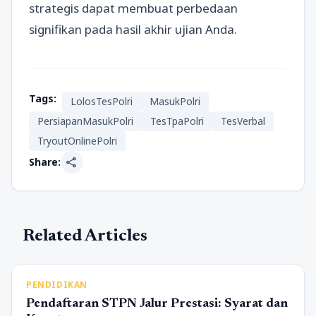
strategis dapat membuat perbedaan
signifikan pada hasil akhir ujian Anda.
Tags:
LolosTesPolri
MasukPolri
PersiapanMasukPolri
TesTpaPolri
TesVerbal
TryoutOnlinePolri
share
Share:
Related Articles
PENDIDIKAN
Pendaftaran STPN Jalur Prestasi: Syarat dan