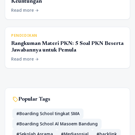
Keuntungan
Read more
arrow_forward
PENDIDIKAN
Rangkuman Materi PKN: 5 Soal PKN Beserta
Jawabannya untuk Pemula
Read more
arrow_forward
sell
Popular Tags
#Boarding School tingkat SMA
#Boarding School Al Masoem Bandung
#Sekolah Asrama
#Mediasosial
#backlink