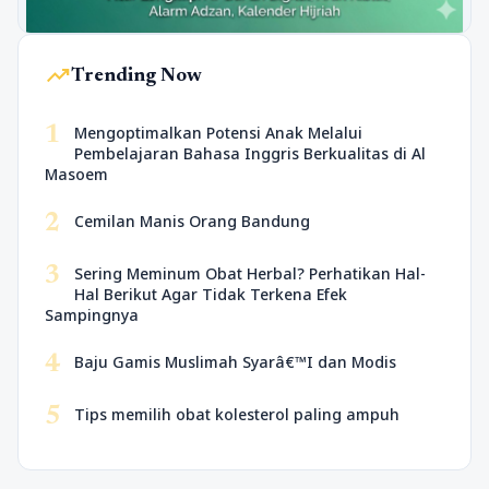
trending_up
Trending Now
1
Mengoptimalkan Potensi Anak Melalui
Pembelajaran Bahasa Inggris Berkualitas di Al
Masoem
2
Cemilan Manis Orang Bandung
3
Sering Meminum Obat Herbal? Perhatikan Hal-
Hal Berikut Agar Tidak Terkena Efek
Sampingnya
4
Baju Gamis Muslimah Syarâ€™I dan Modis
5
Tips memilih obat kolesterol paling ampuh