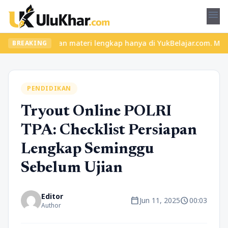
menu
s seru dan materi lengkap hanya di YukBelajar.com. Mulai langkah
BREAKING
PENDIDIKAN
Tryout Online POLRI
TPA: Checklist Persiapan
Lengkap Seminggu
Sebelum Ujian
Editor
calendar_today
schedule
Jun 11, 2025
00:03
Author