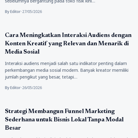
sebelumnya bergantung pada toko fisik kini…
By Editor
•
27/05/2026
Bisnis
Cara Meningkatkan Interaksi Audiens dengan
Konten Kreatif yang Relevan dan Menarik di
Media Sosial
Interaksi audiens menjadi salah satu indikator penting dalam
perkembangan media sosial modern. Banyak kreator memiliki
jumlah pengikut yang besar, tetapi…
By Editor
•
26/05/2026
Bisnis
Strategi Membangun Funnel Marketing
Sederhana untuk Bisnis Lokal Tanpa Modal
Besar