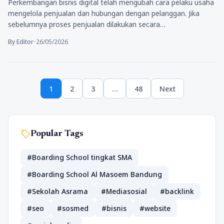
Perkembangan bisnis digital telah mengubah cara pelaku usaha
mengelola penjualan dan hubungan dengan pelanggan. Jika
sebelumnya proses penjualan dilakukan secara…
By Editor
•
26/05/2026
Paginasi
1
2
3
…
48
Next
pos
Page
Page
Page
Page
sell
Popular Tags
#Boarding School tingkat SMA
#Boarding School Al Masoem Bandung
#Sekolah Asrama
#Mediasosial
#backlink
#seo
#sosmed
#bisnis
#website