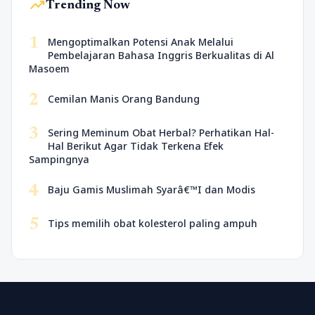
trending_up
Trending Now
1
Mengoptimalkan Potensi Anak Melalui
Pembelajaran Bahasa Inggris Berkualitas di Al
Masoem
2
Cemilan Manis Orang Bandung
3
Sering Meminum Obat Herbal? Perhatikan Hal-
Hal Berikut Agar Tidak Terkena Efek
Sampingnya
4
Baju Gamis Muslimah Syarâ€™I dan Modis
5
Tips memilih obat kolesterol paling ampuh