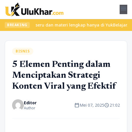
menu
kan kelas seru dan materi lengkap hanya di YukBelajar.com. Mulai
BREAKING
BISNIS
5 Elemen Penting dalam
Menciptakan Strategi
Konten Viral yang Efektif
Editor
calendar_today
schedule
Mei 07, 2025
21:02
Author