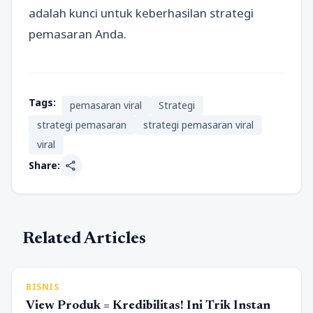
adalah kunci untuk keberhasilan strategi
pemasaran Anda.
Tags:
pemasaran viral
Strategi
strategi pemasaran
strategi pemasaran viral
viral
share
Share:
Related Articles
BISNIS
View Produk = Kredibilitas! Ini Trik Instan