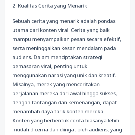
2. Kualitas Cerita yang Menarik
Sebuah cerita yang menarik adalah pondasi
utama dari konten viral. Cerita yang baik
mampu menyampaikan pesan secara efektif,
serta meninggalkan kesan mendalam pada
audiens. Dalam menciptakan strategi
pemasaran viral, penting untuk
menggunakan narasi yang unik dan kreatif.
Misalnya, merek yang menceritakan
perjalanan mereka dari awal hingga sukses,
dengan tantangan dan kemenangan, dapat
menambah daya tarik konten mereka.
Konten yang berbentuk cerita biasanya lebih
mudah dicerna dan diingat oleh audiens, yang