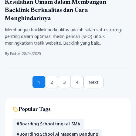
Tips Marketing
Kesalahan Umum dalam Membangun
Backlink Berkualitas dan Cara
Menghindarinya
Membangun backlink berkualitas adalah salah satu strategi
penting dalam optimasi mesin pencari (SEO) untuk
meningkatkan trafik website. Backlink yang baik…
By Editor
•
28/04/2025
Paginasi
1
2
3
4
Next
pos
Page
Page
Page
Page
sell
Popular Tags
#Boarding School tingkat SMA
#Boarding School Al Masoem Bandung