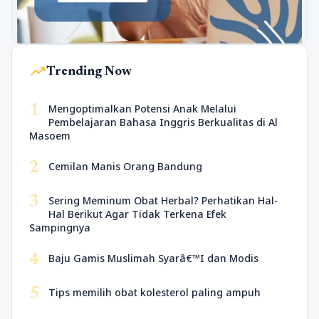
trending_up
Trending Now
1
Mengoptimalkan Potensi Anak Melalui
Pembelajaran Bahasa Inggris Berkualitas di Al
Masoem
2
Cemilan Manis Orang Bandung
3
Sering Meminum Obat Herbal? Perhatikan Hal-
Hal Berikut Agar Tidak Terkena Efek
Sampingnya
4
Baju Gamis Muslimah Syarâ€™I dan Modis
5
Tips memilih obat kolesterol paling ampuh