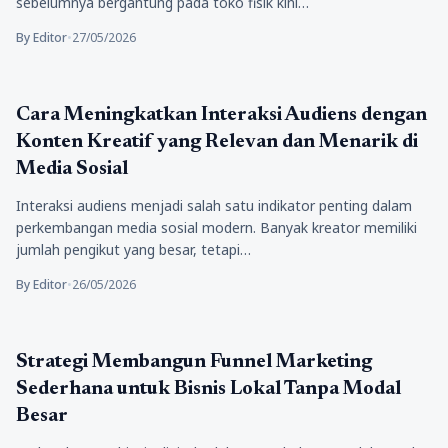
sebelumnya bergantung pada toko fisik kini…
By Editor
•
27/05/2026
Bisnis
Cara Meningkatkan Interaksi Audiens dengan
Konten Kreatif yang Relevan dan Menarik di
Media Sosial
Interaksi audiens menjadi salah satu indikator penting dalam
perkembangan media sosial modern. Banyak kreator memiliki
jumlah pengikut yang besar, tetapi…
By Editor
•
26/05/2026
Bisnis
Strategi Membangun Funnel Marketing
Sederhana untuk Bisnis Lokal Tanpa Modal
Besar