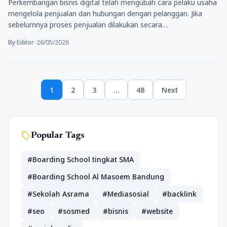
Perkembangan bisnis digital telah mengubah cara pelaku usaha
mengelola penjualan dan hubungan dengan pelanggan. Jika
sebelumnya proses penjualan dilakukan secara…
By Editor
•
26/05/2026
Paginasi
1
2
3
…
48
Next
pos
Page
Page
Page
Page
sell
Popular Tags
#Boarding School tingkat SMA
#Boarding School Al Masoem Bandung
#Sekolah Asrama
#Mediasosial
#backlink
#seo
#sosmed
#bisnis
#website