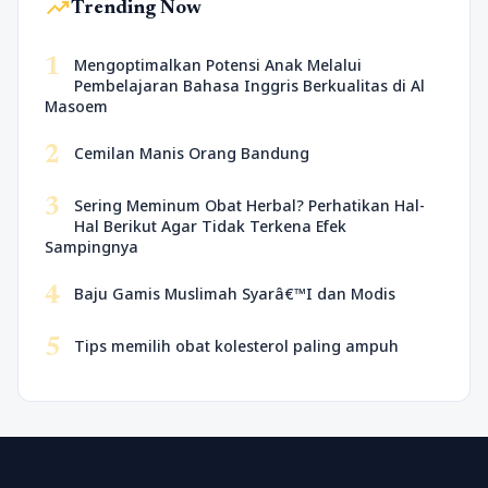
trending_up
Trending Now
1
Mengoptimalkan Potensi Anak Melalui
Pembelajaran Bahasa Inggris Berkualitas di Al
Masoem
2
Cemilan Manis Orang Bandung
3
Sering Meminum Obat Herbal? Perhatikan Hal-
Hal Berikut Agar Tidak Terkena Efek
Sampingnya
4
Baju Gamis Muslimah Syarâ€™I dan Modis
5
Tips memilih obat kolesterol paling ampuh