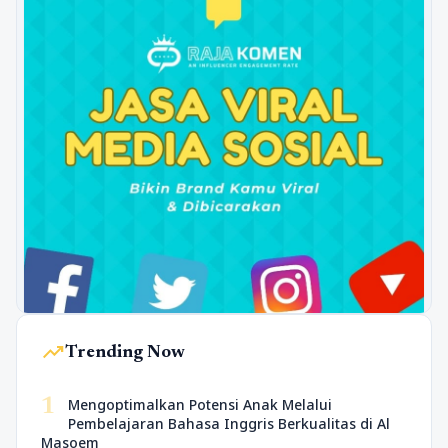
trending_up
Trending Now
1
Mengoptimalkan Potensi Anak Melalui
Pembelajaran Bahasa Inggris Berkualitas di Al
Masoem