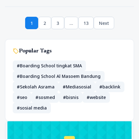
Paginasi
1
2
3
…
13
Next
pos
Page
Page
Page
Page
sell
Popular Tags
#Boarding School tingkat SMA
#Boarding School Al Masoem Bandung
#Sekolah Asrama
#Mediasosial
#backlink
#seo
#sosmed
#bisnis
#website
#sosial media