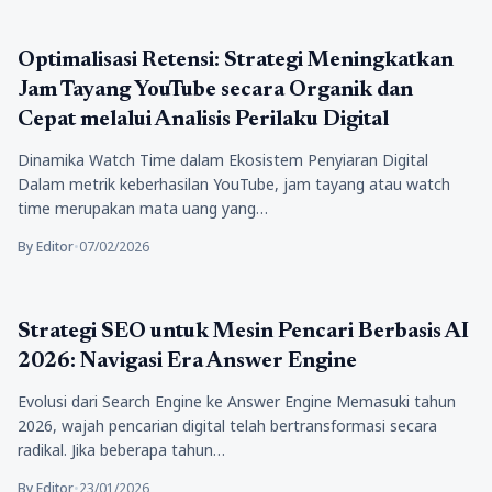
Teknologi
Optimalisasi Retensi: Strategi Meningkatkan
Jam Tayang YouTube secara Organik dan
Cepat melalui Analisis Perilaku Digital
Dinamika Watch Time dalam Ekosistem Penyiaran Digital
Dalam metrik keberhasilan YouTube, jam tayang atau watch
time merupakan mata uang yang…
By Editor
•
07/02/2026
Teknologi
Strategi SEO untuk Mesin Pencari Berbasis AI
2026: Navigasi Era Answer Engine
Evolusi dari Search Engine ke Answer Engine Memasuki tahun
2026, wajah pencarian digital telah bertransformasi secara
radikal. Jika beberapa tahun…
By Editor
•
23/01/2026