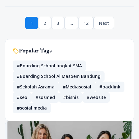
Paginasi
1
2
3
…
12
Next
pos
Page
Page
Page
Page
sell
Popular Tags
#Boarding School tingkat SMA
#Boarding School Al Masoem Bandung
#Sekolah Asrama
#Mediasosial
#backlink
#seo
#sosmed
#bisnis
#website
#sosial media