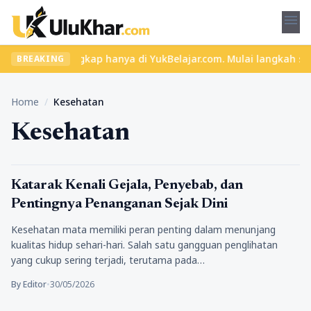
menu
materi lengkap hanya di YukBelajar.com. Mulai langkah suksesmu h
BREAKING
Home
/
Kesehatan
Kesehatan
Kesehatan
Katarak Kenali Gejala, Penyebab, dan
Pentingnya Penanganan Sejak Dini
Kesehatan mata memiliki peran penting dalam menunjang
kualitas hidup sehari-hari. Salah satu gangguan penglihatan
yang cukup sering terjadi, terutama pada…
By Editor
•
30/05/2026