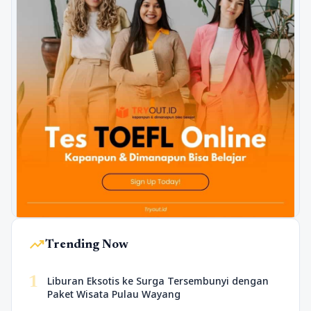
trending_up
Trending Now
1
Liburan Eksotis ke Surga Tersembunyi dengan
Paket Wisata Pulau Wayang