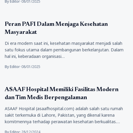
By Editor
•
08/01/2025
Kesehatan
Peran PAFI Dalam Menjaga Kesehatan
Masyarakat
Di era modern saat ini, kesehatan masyarakat menjadi salah
satu fokus utama dalam pembangunan berkelanjutan. Dalam
hal ini, keberadaan organisasi…
By Editor
•
08/01/2025
Kesehatan
ASAAF Hospital Memiliki Fasilitas Modern
dan Tim Medis Berpengalaman
ASAAF Hospital (asaafhospital.com) adalah salah satu rumah
sakit terkemuka di Lahore, Pakistan, yang dikenal karena
komitmennya terhadap perawatan kesehatan berkualitas.…
By Editor
•
28/12/2024