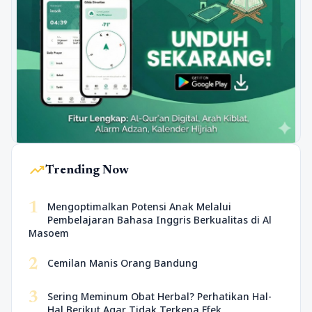
trending_up
Trending Now
1
Mengoptimalkan Potensi Anak Melalui
Pembelajaran Bahasa Inggris Berkualitas di Al
Masoem
2
Cemilan Manis Orang Bandung
3
Sering Meminum Obat Herbal? Perhatikan Hal-
Hal Berikut Agar Tidak Terkena Efek