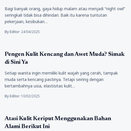
Bagi banyak orang, gaya hidup malam atau menjadi “night owl”
seringkali tidak bisa dihindari. Baik itu karena tuntutan
pekerjaan, kesibukan…
By Editor
•
24/04/2025
Kecantikan
Pengen Kulit Kencang dan Awet Muda? Simak
di Sini Ya
Setiap wanita ingin memiliki kulit wajah yang cerah, tampak
muda serta kencang pastinya. Tetapi seiring dengan
bertambahnya usia, elastisitas kulit…
By Editor
•
10/02/2025
Kecantikan
Atasi Kulit Keriput Menggunakan Bahan
Alami Berikut Ini