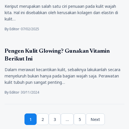
Keriput merupakan salah satu ciri penuaan pada kulit wajah
kita. Hal ini disebabkan oleh kerusakan kolagen dan elastin di
kulit…
By Editor
•
07/02/2025
Kecantikan
Pengen Kulit Glowing? Gunakan Vitamin
Berikut Ini
Dalam merawat kecantikan kulit, sebaiknya lakukanlah secara
menyeluruh bukan hanya pada bagian wajah saja. Perawatan
kulit tubuh pun sangat penting…
By Editor
•
30/11/2024
Paginasi
1
2
3
…
5
Next
pos
Page
Page
Page
Page