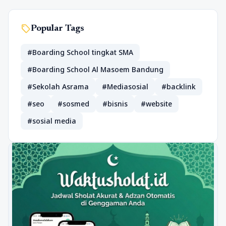
sell
Popular Tags
#Boarding School tingkat SMA
#Boarding School Al Masoem Bandung
#Sekolah Asrama
#Mediasosial
#backlink
#seo
#sosmed
#bisnis
#website
#sosial media