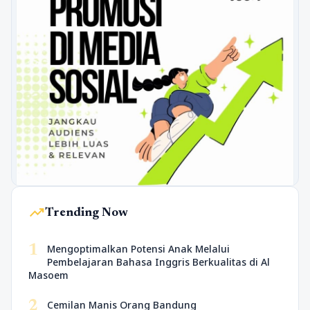
trending_up
Trending Now
1
Mengoptimalkan Potensi Anak Melalui
Pembelajaran Bahasa Inggris Berkualitas di Al
Masoem
2
Cemilan Manis Orang Bandung