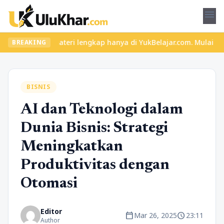
menu
ru dan materi lengkap hanya di YukBelajar.com. Mulai langkah suk
BREAKING
BISNIS
AI dan Teknologi dalam
Dunia Bisnis: Strategi
Meningkatkan
Produktivitas dengan
Otomasi
Editor
calendar_today
schedule
Mar 26, 2025
23:11
Author