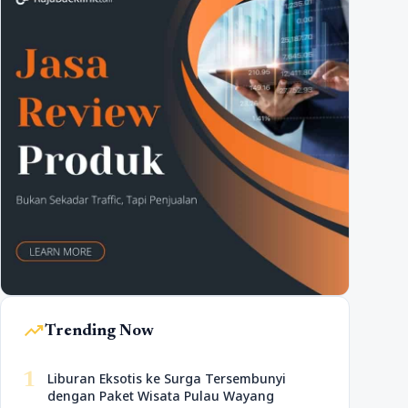
trending_up
Trending Now
1
Liburan Eksotis ke Surga Tersembunyi
dengan Paket Wisata Pulau Wayang