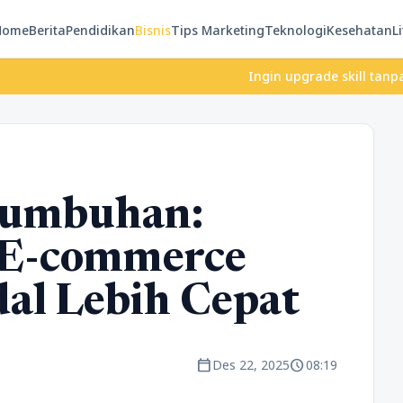
Home
Berita
Pendidikan
Bisnis
Tips Marketing
Teknologi
Kesehatan
Li
Ingin upgrade skill tanpa ribet
rtumbuhan:
s E-commerce
al Lebih Cepat
calendar_today
schedule
Des 22, 2025
08:19