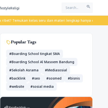
search
festyle
Religi
? Temukan kelas seru dan materi lengkap hanya di YukBelajar.com.
sell
Popular Tags
#Boarding School tingkat SMA
#Boarding School Al Masoem Bandung
#Sekolah Asrama
#Mediasosial
#backlink
#seo
#sosmed
#bisnis
#website
#sosial media