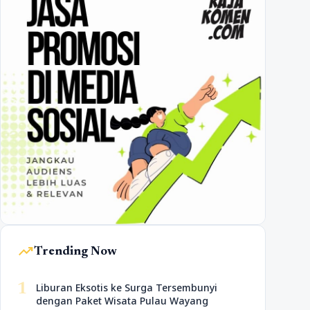
trending_up
Trending Now
1
Liburan Eksotis ke Surga Tersembunyi
dengan Paket Wisata Pulau Wayang