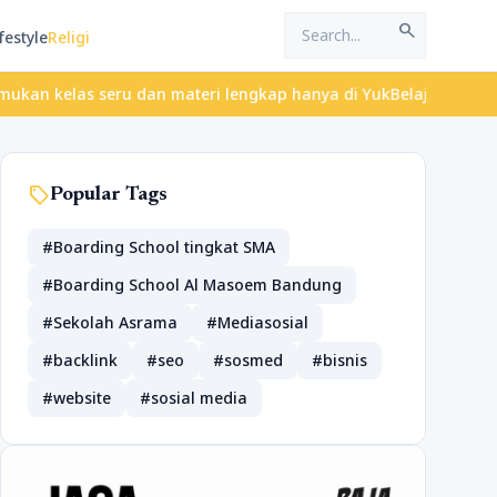
search
festyle
Religi
as seru dan materi lengkap hanya di YukBelajar.com. Mulai langka
sell
Popular Tags
#Boarding School tingkat SMA
#Boarding School Al Masoem Bandung
#Sekolah Asrama
#Mediasosial
#backlink
#seo
#sosmed
#bisnis
#website
#sosial media