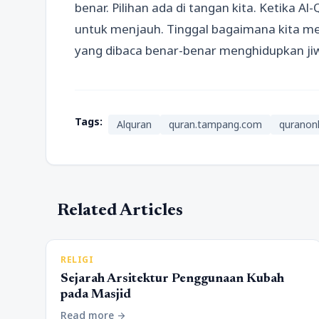
benar. Pilihan ada di tangan kita. Ketika Al-
untuk menjauh. Tinggal bagaimana kita men
yang dibaca benar-benar menghidupkan ji
Tags:
Alquran
quran.tampang.com
quranonl
Related Articles
RELIGI
Sejarah Arsitektur Penggunaan Kubah
pada Masjid
Read more
arrow_forward