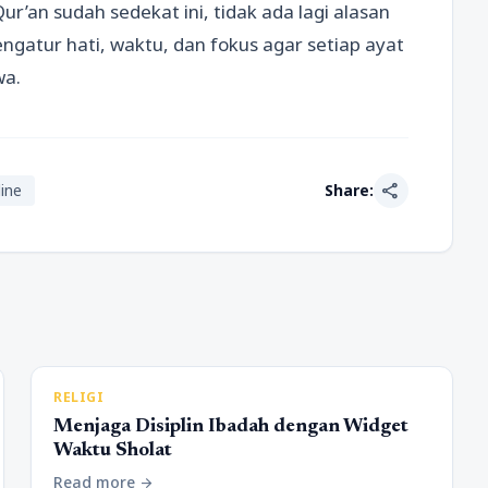
Qur’an sudah sedekat ini, tidak ada lagi alasan
gatur hati, waktu, dan fokus agar setiap ayat
wa.
share
ine
Share:
RELIGI
Menjaga Disiplin Ibadah dengan Widget
Waktu Sholat
Read more
arrow_forward