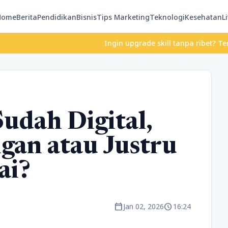
Home
Berita
Pendidikan
Bisnis
Tips Marketing
Teknologi
Kesehatan
Li
Ingin upgrade skill tanpa ribet? Temukan kel
udah Digital,
ngan atau Justru
ai?
calendar_today
schedule
Jan 02, 2026
16:24