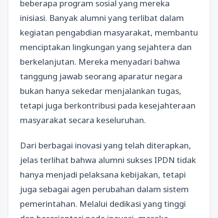
beberapa program sosial yang mereka
inisiasi. Banyak alumni yang terlibat dalam
kegiatan pengabdian masyarakat, membantu
menciptakan lingkungan yang sejahtera dan
berkelanjutan. Mereka menyadari bahwa
tanggung jawab seorang aparatur negara
bukan hanya sekedar menjalankan tugas,
tetapi juga berkontribusi pada kesejahteraan
masyarakat secara keseluruhan.
Dari berbagai inovasi yang telah diterapkan,
jelas terlihat bahwa alumni sukses IPDN tidak
hanya menjadi pelaksana kebijakan, tetapi
juga sebagai agen perubahan dalam sistem
pemerintahan. Melalui dedikasi yang tinggi