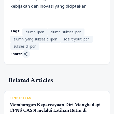
kebijakan dan inovasi yang diciptakan.
Tags:
alumni ipdn
alumni sukses ipdn
alumni yang sukses di ipdn
soal tryout ipdn
sukses di ipdn
share
Share:
Related Articles
PENDIDIKAN
Membangun Kepercayaan Diri Menghadapi
CPNS CASN melalui Latihan Rutin di