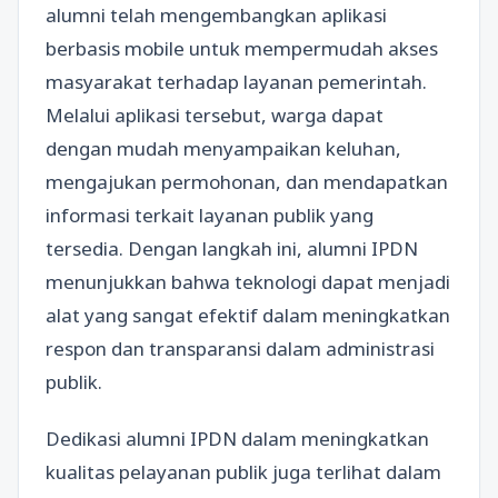
alumni telah mengembangkan aplikasi
berbasis mobile untuk mempermudah akses
masyarakat terhadap layanan pemerintah.
Melalui aplikasi tersebut, warga dapat
dengan mudah menyampaikan keluhan,
mengajukan permohonan, dan mendapatkan
informasi terkait layanan publik yang
tersedia. Dengan langkah ini, alumni IPDN
menunjukkan bahwa teknologi dapat menjadi
alat yang sangat efektif dalam meningkatkan
respon dan transparansi dalam administrasi
publik.
Dedikasi alumni IPDN dalam meningkatkan
kualitas pelayanan publik juga terlihat dalam