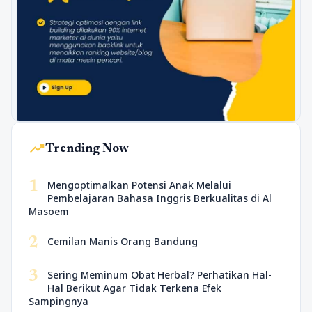
trending_up
Trending Now
1
Mengoptimalkan Potensi Anak Melalui
Pembelajaran Bahasa Inggris Berkualitas di Al
Masoem
2
Cemilan Manis Orang Bandung
3
Sering Meminum Obat Herbal? Perhatikan Hal-
Hal Berikut Agar Tidak Terkena Efek
Sampingnya