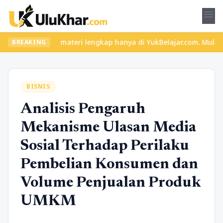
menu
seru dan materi lengkap hanya di YukBelajar.com. Mulai langkah s
BREAKING
BISNIS
Analisis Pengaruh
Mekanisme Ulasan Media
Sosial Terhadap Perilaku
Pembelian Konsumen dan
Volume Penjualan Produk
UMKM