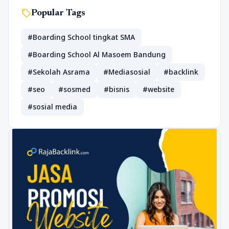
sell
Popular Tags
#Boarding School tingkat SMA
#Boarding School Al Masoem Bandung
#Sekolah Asrama
#Mediasosial
#backlink
#seo
#sosmed
#bisnis
#website
#sosial media