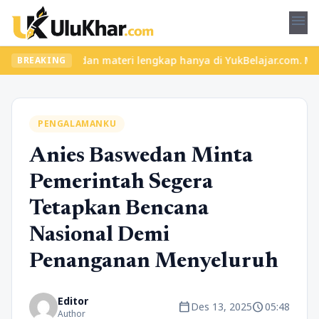
menu
s seru dan materi lengkap hanya di YukBelajar.com. Mulai langkah
BREAKING
PENGALAMANKU
Anies Baswedan Minta
Pemerintah Segera
Tetapkan Bencana
Nasional Demi
Penanganan Menyeluruh
Editor
calendar_today
schedule
Des 13, 2025
05:48
Author