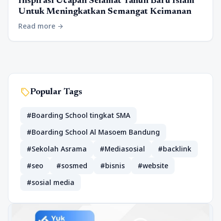
Inspirasi Ucapan Selamat Tahun Baru Islam
Untuk Meningkatkan Semangat Keimanan
Read more
arrow_forward
sell
Popular Tags
#Boarding School tingkat SMA
#Boarding School Al Masoem Bandung
#Sekolah Asrama
#Mediasosial
#backlink
#seo
#sosmed
#bisnis
#website
#sosial media