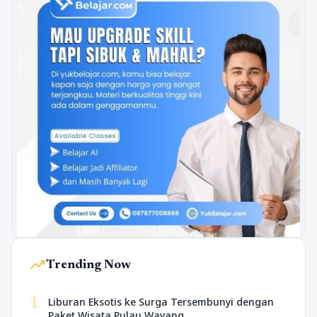
trending_up
Trending Now
1
Liburan Eksotis ke Surga Tersembunyi dengan
Paket Wisata Pulau Wayang