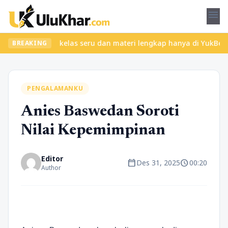
menu
? Temukan kelas seru dan materi lengkap hanya di YukBelajar.com.
BREAKING
PENGALAMANKU
Anies Baswedan Soroti
Nilai Kepemimpinan
Editor
calendar_today
schedule
Des 31, 2025
00:20
Author