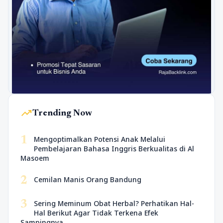
trending_up
Trending Now
1
Mengoptimalkan Potensi Anak Melalui
Pembelajaran Bahasa Inggris Berkualitas di Al
Masoem
2
Cemilan Manis Orang Bandung
3
Sering Meminum Obat Herbal? Perhatikan Hal-
Hal Berikut Agar Tidak Terkena Efek
Sampingnya