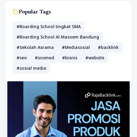
sell
Popular Tags
#Boarding School tingkat SMA
#Boarding School Al Masoem Bandung
#Sekolah Asrama
#Mediasosial
#backlink
#seo
#sosmed
#bisnis
#website
#sosial media