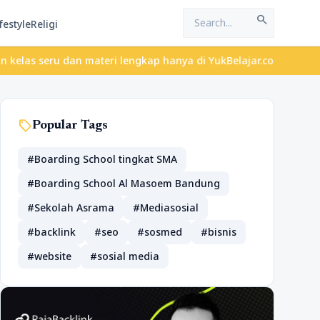
search
festyle
Religi
dan materi lengkap hanya di YukBelajar.com. Mulai langkah sukses
sell
Popular Tags
#Boarding School tingkat SMA
#Boarding School Al Masoem Bandung
#Sekolah Asrama
#Mediasosial
#backlink
#seo
#sosmed
#bisnis
#website
#sosial media