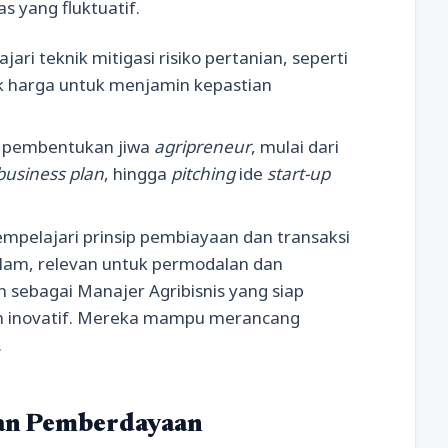
s yang fluktuatif.
ri teknik mitigasi risiko pertanian, seperti
ak harga untuk menjamin kepastian
 pembentukan jiwa
agripreneur
, mulai dari
business plan
, hingga
pitching
ide
start-up
pelajari prinsip pembiayaan dan transaksi
lam, relevan untuk permodalan dan
n sebagai Manajer Agribisnis yang siap
an inovatif. Mereka mampu merancang
.
 dan Pemberdayaan