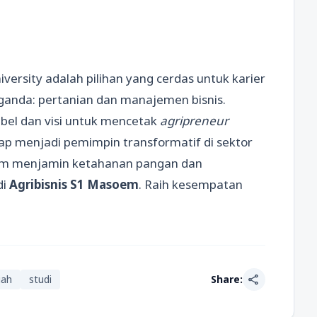
versity adalah pilihan yang cerdas untuk karier
ganda: pertanian dan manajemen bisnis.
ibel dan visi untuk mencetak
agripreneur
iap menjadi pemimpin transformatif di sektor
alam menjamin ketahanan pangan dan
di
Agribisnis S1 Masoem
. Raih kesempatan
share
iah
studi
Share: