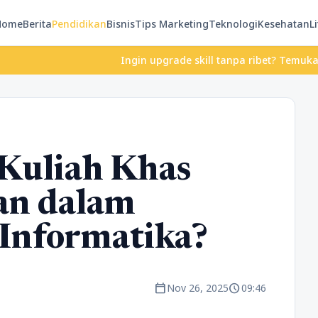
Home
Berita
Pendidikan
Bisnis
Tips Marketing
Teknologi
Kesehatan
Li
Ingin upgrade skill tanpa ribet? Temukan kelas seru 
Kuliah Khas
an dalam
Informatika?
calendar_today
schedule
Nov 26, 2025
09:46