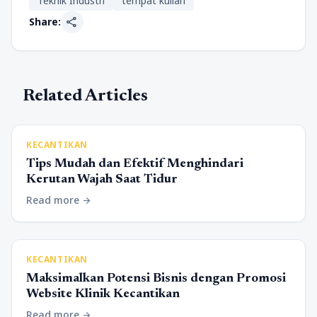
Teknik Industri
tempat kuliah
share
Share:
Related Articles
KECANTIKAN
Tips Mudah dan Efektif Menghindari
Kerutan Wajah Saat Tidur
Read more
arrow_forward
KECANTIKAN
Maksimalkan Potensi Bisnis dengan Promosi
Website Klinik Kecantikan
Read more
arrow_forward