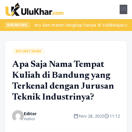
menu
 kelas seru dan materi lengkap hanya di YukBelajar.com. Mulai la
BREAKING
KECANTIKAN
Apa Saja Nama Tempat
Kuliah di Bandung yang
Terkenal dengan Jurusan
Teknik Industrinya?
Editor
calendar_today
schedule
Nov 28, 2025
11:12
Author