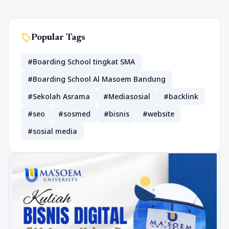
sell
Popular Tags
#Boarding School tingkat SMA
#Boarding School Al Masoem Bandung
#Sekolah Asrama
#Mediasosial
#backlink
#seo
#sosmed
#bisnis
#website
#sosial media