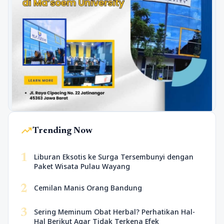
trending_up
Trending Now
1
Liburan Eksotis ke Surga Tersembunyi dengan
Paket Wisata Pulau Wayang
2
Cemilan Manis Orang Bandung
3
Sering Meminum Obat Herbal? Perhatikan Hal-
Hal Berikut Agar Tidak Terkena Efek