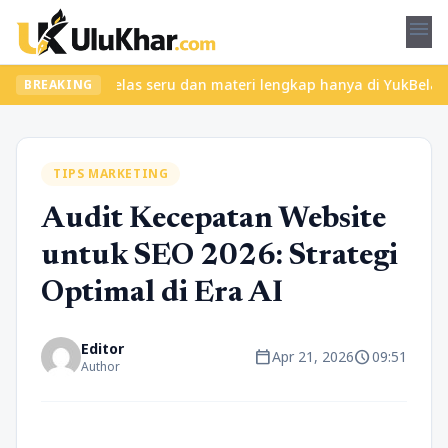
menu
emukan kelas seru dan materi lengkap hanya di YukBelajar.com. Mu
BREAKING
TIPS MARKETING
Audit Kecepatan Website
untuk SEO 2026: Strategi
Optimal di Era AI
Editor
calendar_today
schedule
Apr 21, 2026
09:51
Author