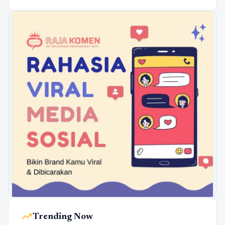
trending_up
Trending Now