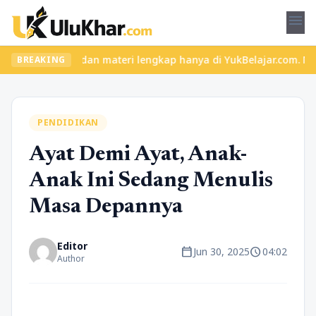
menu
elas seru dan materi lengkap hanya di YukBelajar.com. Mulai lang
BREAKING
PENDIDIKAN
Ayat Demi Ayat, Anak-
Anak Ini Sedang Menulis
Masa Depannya
Editor
calendar_today
schedule
Jun 30, 2025
04:02
Author