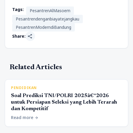
Tags:
PesantrenAlMasoem
Pesantrendenganbiayatejangkau
PesantrenModerndiBandung
share
Share:
Related Articles
PENDIDIKAN
Soal Prediksi TNI/POLRI 2025â€“2026
untuk Persiapan Seleksi yang Lebih Terarah
dan Kompetitif
Read more
arrow_forward