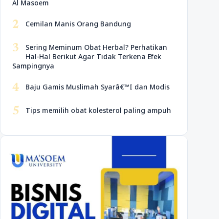
Al Masoem
2
Cemilan Manis Orang Bandung
3
Sering Meminum Obat Herbal? Perhatikan
Hal-Hal Berikut Agar Tidak Terkena Efek
Sampingnya
4
Baju Gamis Muslimah Syarâ€™I dan Modis
5
Tips memilih obat kolesterol paling ampuh