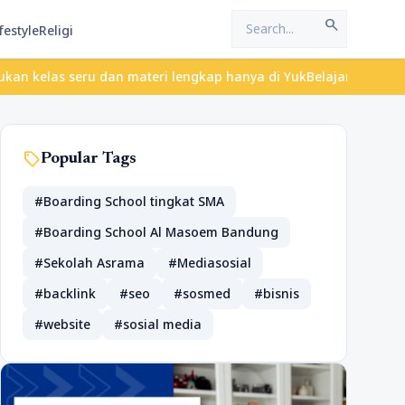
search
festyle
Religi
 seru dan materi lengkap hanya di YukBelajar.com. Mulai langkah 
sell
Popular Tags
#Boarding School tingkat SMA
#Boarding School Al Masoem Bandung
#Sekolah Asrama
#Mediasosial
#backlink
#seo
#sosmed
#bisnis
#website
#sosial media