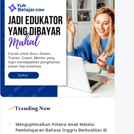
trending_up
Trending Now
1
Mengoptimalkan Potensi Anak Melalui
Pembelajaran Bahasa Inggris Berkualitas di