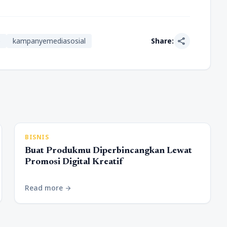
share
e
kampanyemediasosial
Share:
BISNIS
Buat Produkmu Diperbincangkan Lewat
Promosi Digital Kreatif
Read more
arrow_forward