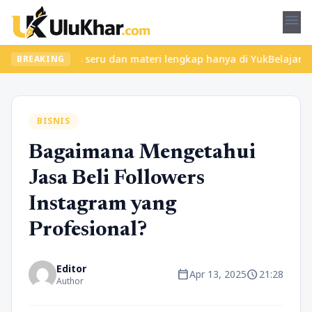
menu
ukan kelas seru dan materi lengkap hanya di YukBelajar.com. Mula
BREAKING
BISNIS
Bagaimana Mengetahui
Jasa Beli Followers
Instagram yang
Profesional?
Editor
calendar_today
schedule
Apr 13, 2025
21:28
Author