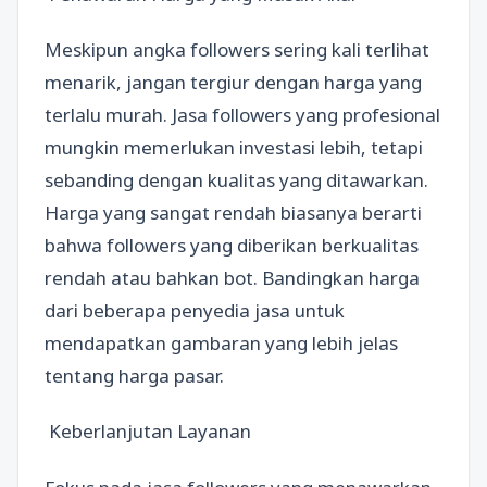
Meskipun angka followers sering kali terlihat
menarik, jangan tergiur dengan harga yang
terlalu murah. Jasa followers yang profesional
mungkin memerlukan investasi lebih, tetapi
sebanding dengan kualitas yang ditawarkan.
Harga yang sangat rendah biasanya berarti
bahwa followers yang diberikan berkualitas
rendah atau bahkan bot. Bandingkan harga
dari beberapa penyedia jasa untuk
mendapatkan gambaran yang lebih jelas
tentang harga pasar.
Keberlanjutan Layanan