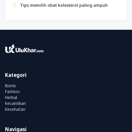
5
Tips memilih obat kolesterol paling ampuh
Kategori
Bisnis
Fashion
Herbal
Kecantikan
Kesehatan
Navigasi