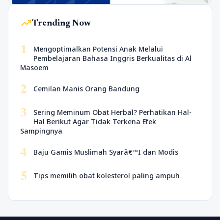
trending_up
Trending Now
1
Mengoptimalkan Potensi Anak Melalui
Pembelajaran Bahasa Inggris Berkualitas di Al
Masoem
2
Cemilan Manis Orang Bandung
3
Sering Meminum Obat Herbal? Perhatikan Hal-
Hal Berikut Agar Tidak Terkena Efek
Sampingnya
4
Baju Gamis Muslimah Syarâ€™I dan Modis
5
Tips memilih obat kolesterol paling ampuh