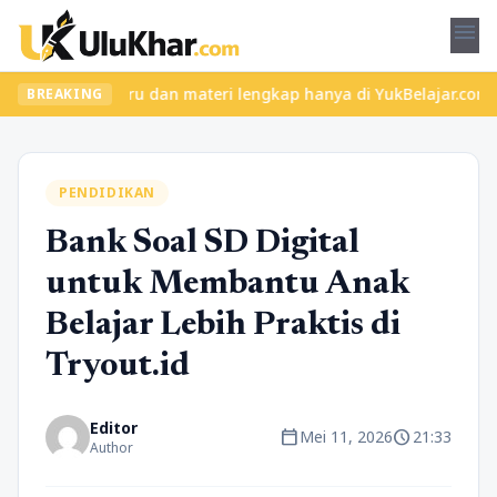
menu
kelas seru dan materi lengkap hanya di YukBelajar.com. Mulai lan
BREAKING
PENDIDIKAN
Bank Soal SD Digital
untuk Membantu Anak
Belajar Lebih Praktis di
Tryout.id
Editor
calendar_today
schedule
Mei 11, 2026
21:33
Author