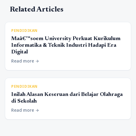
Related Articles
PENDIDIKAN
Maâ€™soem University Perkuat Kurikulum
Informatika & Teknik Industri Hadapi Era
Digital
Read more
arrow_forward
PENDIDIKAN
Inilah Alasan Keseruan dari Belajar Olahraga
di Sekolah
Read more
arrow_forward