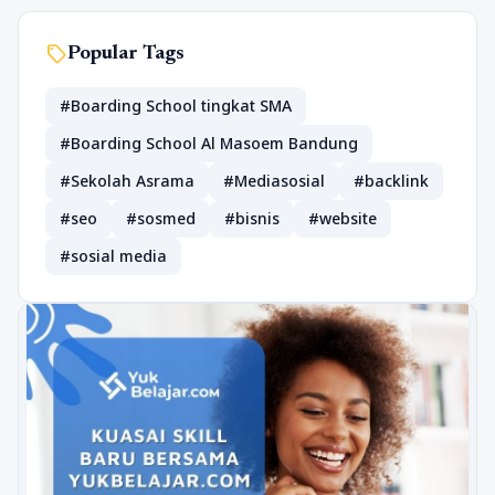
sell
Popular Tags
#Boarding School tingkat SMA
#Boarding School Al Masoem Bandung
#Sekolah Asrama
#Mediasosial
#backlink
#seo
#sosmed
#bisnis
#website
#sosial media