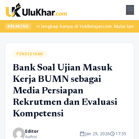
menu
 materi lengkap hanya di YukBelajar.com. Mulai langkah suksesmu 
BREAKING
PENDIDIKAN
Bank Soal Ujian Masuk
Kerja BUMN sebagai
Media Persiapan
Rekrutmen dan Evaluasi
Kompetensi
Editor
calendar_today
schedule
Jan 29, 2026
17:35
Author