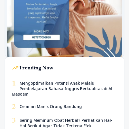
trending_up
Trending Now
1
Mengoptimalkan Potensi Anak Melalui
Pembelajaran Bahasa Inggris Berkualitas di Al
Masoem
2
Cemilan Manis Orang Bandung
3
Sering Meminum Obat Herbal? Perhatikan Hal-
Hal Berikut Agar Tidak Terkena Efek