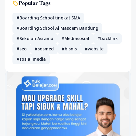
sell
Popular Tags
#Boarding School tingkat SMA
#Boarding School Al Masoem Bandung
#Sekolah Asrama
#Mediasosial
#backlink
#seo
#sosmed
#bisnis
#website
#sosial media