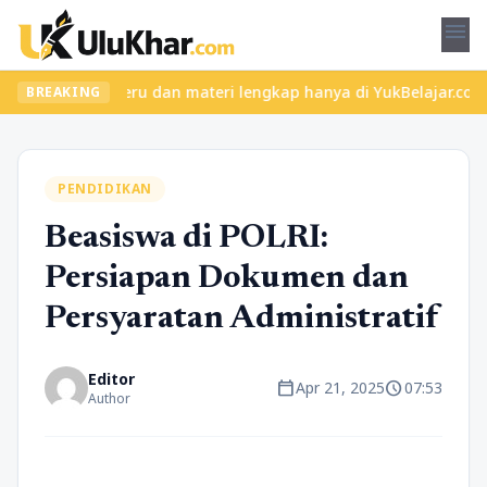
menu
n kelas seru dan materi lengkap hanya di YukBelajar.com. Mulai l
BREAKING
PENDIDIKAN
Beasiswa di POLRI:
Persiapan Dokumen dan
Persyaratan Administratif
Editor
calendar_today
schedule
Apr 21, 2025
07:53
Author