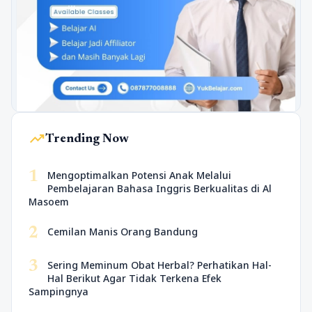
trending_up
Trending Now
1
Mengoptimalkan Potensi Anak Melalui
Pembelajaran Bahasa Inggris Berkualitas di Al
Masoem
2
Cemilan Manis Orang Bandung
3
Sering Meminum Obat Herbal? Perhatikan Hal-
Hal Berikut Agar Tidak Terkena Efek
Sampingnya