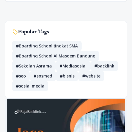
sell
Popular Tags
#Boarding School tingkat SMA
#Boarding School Al Masoem Bandung
#Sekolah Asrama
#Mediasosial
#backlink
#seo
#sosmed
#bisnis
#website
#sosial media