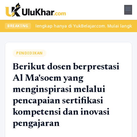
menu
materi lengkap hanya di YukBelajar.com. Mulai langkah suksesmu h
BREAKING
PENDIDIKAN
Berikut dosen berprestasi
Al Ma'soem yang
menginspirasi melalui
pencapaian sertifikasi
kompetensi dan inovasi
pengajaran