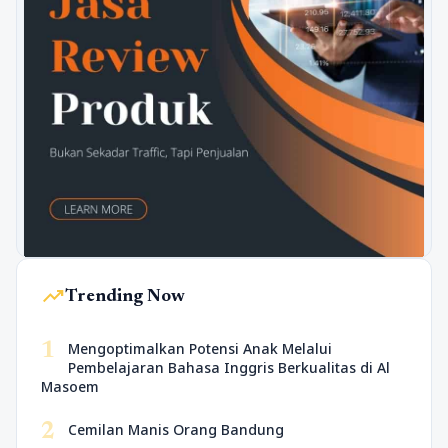
trending_up
Trending Now
1
Mengoptimalkan Potensi Anak Melalui
Pembelajaran Bahasa Inggris Berkualitas di Al
Masoem
2
Cemilan Manis Orang Bandung