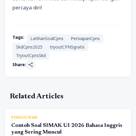
percaya diri!
Tags:
LatihanSoalCpns
PersiapanCpns
SkdCpns2025
tryoutCPNSgratis
TryoutCpnsSkd
share
Share:
Related Articles
PENDIDIKAN
Contoh Soal SIMAK UI 2026 Bahasa Inggris
yang Sering Muncul