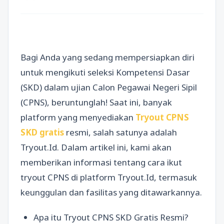
Bagi Anda yang sedang mempersiapkan diri
untuk mengikuti seleksi Kompetensi Dasar
(SKD) dalam ujian Calon Pegawai Negeri Sipil
(CPNS), beruntunglah! Saat ini, banyak
platform yang menyediakan
Tryout CPNS
SKD gratis
resmi, salah satunya adalah
Tryout.Id. Dalam artikel ini, kami akan
memberikan informasi tentang cara ikut
tryout CPNS di platform Tryout.Id, termasuk
keunggulan dan fasilitas yang ditawarkannya.
Apa itu Tryout CPNS SKD Gratis Resmi?