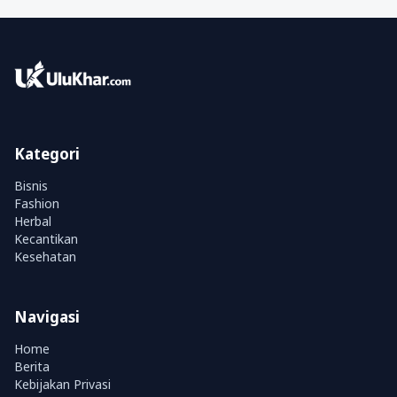
Kategori
Bisnis
Fashion
Herbal
Kecantikan
Kesehatan
Navigasi
Home
Berita
Kebijakan Privasi