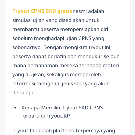
Tryout CPNS SKD gratis
resmi adalah
simulasi ujian yang disediakan untuk
membantu peserta mempersiapkan diri
sebelum menghadapi ujian CPNS yang
sebenarnya. Dengan mengikuti tryout ini,
peserta dapat berlatih dan mengukur sejauh
mana pemahaman mereka terhadap materi
yang diujikan, sekaligus memperoleh
informasi mengenai jenis soal yang akan
dihadapi.
Kenapa Memilih Tryout SKD CPNS
Terbaru di Tryout.Id?
Tryout.Id adalah platform terpercaya yang