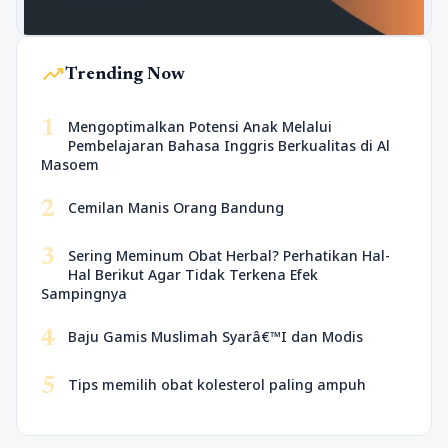
trending_up
Trending Now
1
Mengoptimalkan Potensi Anak Melalui
Pembelajaran Bahasa Inggris Berkualitas di Al
Masoem
2
Cemilan Manis Orang Bandung
3
Sering Meminum Obat Herbal? Perhatikan Hal-
Hal Berikut Agar Tidak Terkena Efek
Sampingnya
4
Baju Gamis Muslimah Syarâ€™I dan Modis
5
Tips memilih obat kolesterol paling ampuh