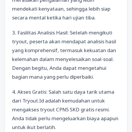
mendekati kenyataan, sehingga lebih siap
secara mental ketika hari ujian tiba.
3. Fasilitas Analisis Hasil: Setelah mengikuti
tryout, peserta akan mendapat analisis hasil
yang komprehensif, termasuk kekuatan dan
kelemahan dalam menyelesaikan soal-soal.
Dengan begitu, Anda dapat mengetahui
bagian mana yang perlu diperbaiki.
4. Akses Gratis: Salah satu daya tarik utama
dari Tryout.Id adalah kemudahan untuk
mengakses tryout CPNS SKD gratis resmi.
Anda tidak perlu mengeluarkan biaya apapun
untuk ikut berlatih.