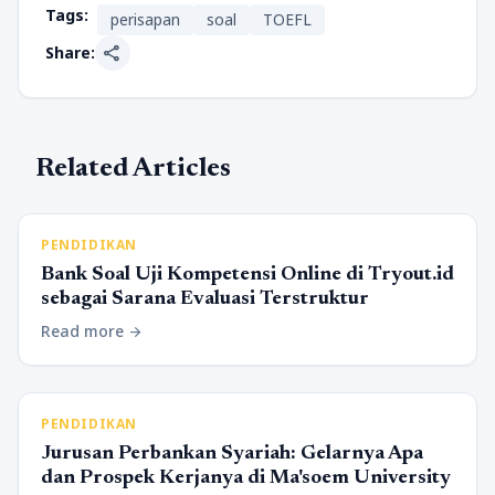
Tags:
perisapan
soal
TOEFL
share
Share:
Related Articles
PENDIDIKAN
Bank Soal Uji Kompetensi Online di Tryout.id
sebagai Sarana Evaluasi Terstruktur
Read more
arrow_forward
PENDIDIKAN
Jurusan Perbankan Syariah: Gelarnya Apa
dan Prospek Kerjanya di Ma'soem University