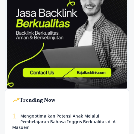
trending_up
Trending Now
1
Mengoptimalkan Potensi Anak Melalui
Pembelajaran Bahasa Inggris Berkualitas di Al
Masoem