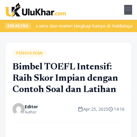
menu
ukan kelas seru dan materi lengkap hanya di YukBelajar.com. Mula
BREAKING
PENDIDIKAN
Bimbel TOEFL Intensif:
Raih Skor Impian dengan
Contoh Soal dan Latihan
Editor
calendar_today
schedule
Apr 25, 2025
14:16
Author