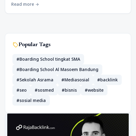
Read more
arrow_forward
sell
Popular Tags
#Boarding School tingkat SMA
#Boarding School Al Masoem Bandung
#Sekolah Asrama
#Mediasosial
#backlink
#seo
#sosmed
#bisnis
#website
#sosial media