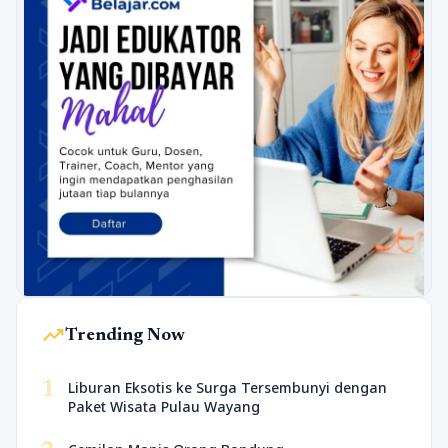
trending_up
Trending Now
1
Liburan Eksotis ke Surga Tersembunyi dengan
Paket Wisata Pulau Wayang