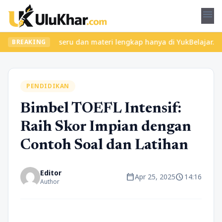
menu
kan kelas seru dan materi lengkap hanya di YukBelajar.com. Mulai
BREAKING
PENDIDIKAN
Bimbel TOEFL Intensif:
Raih Skor Impian dengan
Contoh Soal dan Latihan
Editor
calendar_today
schedule
Apr 25, 2025
14:16
Author