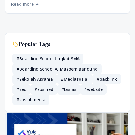
Read more
arrow_forward
sell
Popular Tags
#Boarding School tingkat SMA
#Boarding School Al Masoem Bandung
#Sekolah Asrama
#Mediasosial
#backlink
#seo
#sosmed
#bisnis
#website
#sosial media