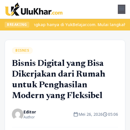
menu
ri lengkap hanya di YukBelajar.com. Mulai langkah suksesmu hari 
BREAKING
BISNIS
Bisnis Digital yang Bisa
Dikerjakan dari Rumah
untuk Penghasilan
Modern yang Fleksibel
Editor
calendar_today
schedule
Mei 26, 2026
05:06
Author