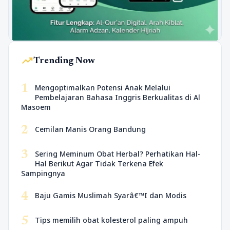
trending_up
Trending Now
1
Mengoptimalkan Potensi Anak Melalui
Pembelajaran Bahasa Inggris Berkualitas di Al
Masoem
2
Cemilan Manis Orang Bandung
3
Sering Meminum Obat Herbal? Perhatikan Hal-
Hal Berikut Agar Tidak Terkena Efek
Sampingnya
4
Baju Gamis Muslimah Syarâ€™I dan Modis
5
Tips memilih obat kolesterol paling ampuh