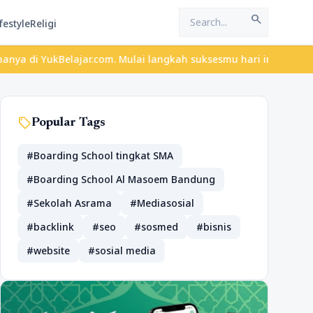
search
festyle
Religi
Belajar.com. Mulai langkah suksesmu hari ini! • Mau lulus? Latih
sell
Popular Tags
#Boarding School tingkat SMA
#Boarding School Al Masoem Bandung
#Sekolah Asrama
#Mediasosial
#backlink
#seo
#sosmed
#bisnis
#website
#sosial media