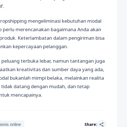
f.
 dropshipping mengeliminasi kebutuhan modal
ap perlu merencanakan bagaimana Anda akan
roduk. Keterlambatan dalam pengiriman bisa
unkan kepercayaan pelanggan.
ai peluang terbuka lebar, namun tantangan juga
atkan kreativitas dan sumber daya yang ada,
odal bukanlah mimpi belaka, melainkan realita
n tidak datang dengan mudah, dan tetap
ntuk mencapainya.
share
bisnis online
Share: