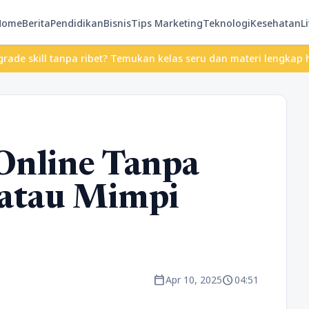
Home
Berita
Pendidikan
Bisnis
Tips Marketing
Teknologi
Kesehatan
Li
 tanpa ribet? Temukan kelas seru dan materi lengkap hanya di Yuk
 Online Tanpa
 atau Mimpi
calendar_today
schedule
Apr 10, 2025
04:51