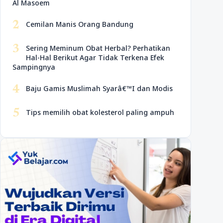
Al Masoem
2
Cemilan Manis Orang Bandung
3
Sering Meminum Obat Herbal? Perhatikan
Hal-Hal Berikut Agar Tidak Terkena Efek
Sampingnya
4
Baju Gamis Muslimah Syarâ€™I dan Modis
5
Tips memilih obat kolesterol paling ampuh