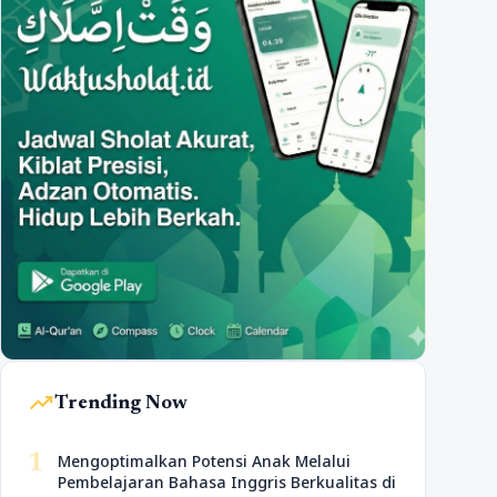
trending_up
Trending Now
1
Mengoptimalkan Potensi Anak Melalui
Pembelajaran Bahasa Inggris Berkualitas di