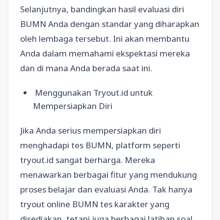
Selanjutnya, bandingkan hasil evaluasi diri
BUMN Anda dengan standar yang diharapkan
oleh lembaga tersebut. Ini akan membantu
Anda dalam memahami ekspektasi mereka
dan di mana Anda berada saat ini.
Menggunakan Tryout.id untuk
Mempersiapkan Diri
Jika Anda serius mempersiapkan diri
menghadapi tes BUMN, platform seperti
tryout.id sangat berharga. Mereka
menawarkan berbagai fitur yang mendukung
proses belajar dan evaluasi Anda. Tak hanya
tryout online BUMN tes karakter yang
disediakan, tetapi juga berbagai latihan soal