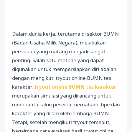
Dalam dunia kerja, terutama di sektor BUMN
(Badan Usaha Milik Negara), melakukan
persiapan yang matang menjadi sangat
penting. Salah satu metode yang dapat
digunakan untuk mempersiapkan diri adalah
dengan mengikuti tryout online BUMN tes
karakter.
Tryout online BUMN tes karakter
merupakan simulasi yang dirancang untuk
membantu calon peserta memahami tipe dan
karakter yang dicari oleh lembaga BUMN.
Tetapi, setelah mengikuti tryout tersebut,
bagaimana cara evaluasi hasil tryout online