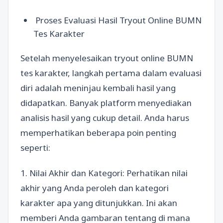
Proses Evaluasi Hasil Tryout Online BUMN
Tes Karakter
Setelah menyelesaikan tryout online BUMN
tes karakter, langkah pertama dalam evaluasi
diri adalah meninjau kembali hasil yang
didapatkan. Banyak platform menyediakan
analisis hasil yang cukup detail. Anda harus
memperhatikan beberapa poin penting
seperti:
1. Nilai Akhir dan Kategori: Perhatikan nilai
akhir yang Anda peroleh dan kategori
karakter apa yang ditunjukkan. Ini akan
memberi Anda gambaran tentang di mana