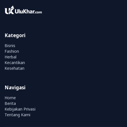
Kategori
Bisnis
Fashion
Herbal
Kecantikan
Kesehatan
Navigasi
Home
Berita
Kebijakan Privasi
Tentang Kami