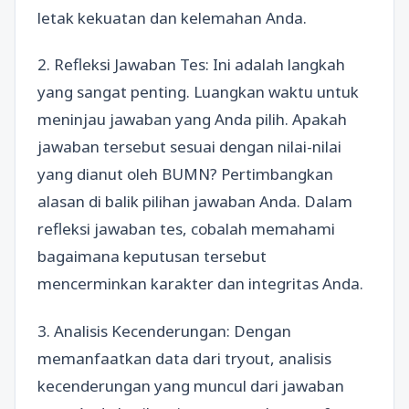
letak kekuatan dan kelemahan Anda.
2. Refleksi Jawaban Tes: Ini adalah langkah
yang sangat penting. Luangkan waktu untuk
meninjau jawaban yang Anda pilih. Apakah
jawaban tersebut sesuai dengan nilai-nilai
yang dianut oleh BUMN? Pertimbangkan
alasan di balik pilihan jawaban Anda. Dalam
refleksi jawaban tes, cobalah memahami
bagaimana keputusan tersebut
mencerminkan karakter dan integritas Anda.
3. Analisis Kecenderungan: Dengan
memanfaatkan data dari tryout, analisis
kecenderungan yang muncul dari jawaban