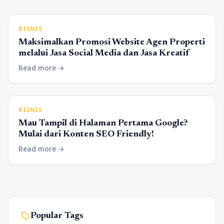
BISNIS
Maksimalkan Promosi Website Agen Properti
melalui Jasa Social Media dan Jasa Kreatif
Read more
arrow_forward
BISNIS
Mau Tampil di Halaman Pertama Google?
Mulai dari Konten SEO Friendly!
Read more
arrow_forward
sell
Popular Tags