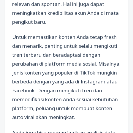
relevan dan spontan. Hal ini juga dapat
meningkatkan kredibilitas akun Anda di mata
pengikut baru.
Untuk memastikan konten Anda tetap fresh
dan menarik, penting untuk selalu mengikuti
tren terbaru dan beradaptasi dengan
perubahan di platform media sosial. Misalnya,
jenis konten yang populer di TikTok mungkin
berbeda dengan yang ada di Instagram atau
Facebook. Dengan mengikuti tren dan
memodifikasi konten Anda sesuai kebutuhan
platform, peluang untuk membuat konten
auto viral akan meningkat.
Anda juga bisa memanfaatkan analisis data