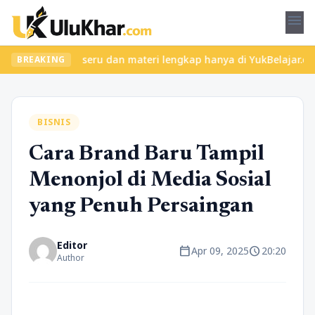
menu
an kelas seru dan materi lengkap hanya di YukBelajar.com. Mulai 
BREAKING
BISNIS
Cara Brand Baru Tampil
Menonjol di Media Sosial
yang Penuh Persaingan
Editor
calendar_today
schedule
Apr 09, 2025
20:20
Author