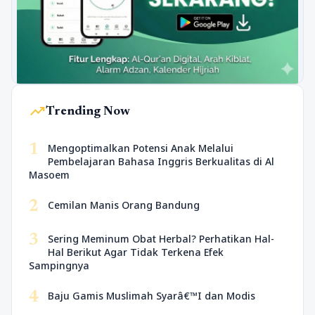
trending_up
Trending Now
1
Mengoptimalkan Potensi Anak Melalui
Pembelajaran Bahasa Inggris Berkualitas di Al
Masoem
2
Cemilan Manis Orang Bandung
3
Sering Meminum Obat Herbal? Perhatikan Hal-
Hal Berikut Agar Tidak Terkena Efek
Sampingnya
4
Baju Gamis Muslimah Syarâ€™I dan Modis