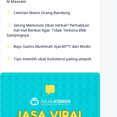
Al Masoem
2
Cemilan Manis Orang Bandung
3
Sering Meminum Obat Herbal? Perhatikan
Hal-Hal Berikut Agar Tidak Terkena Efek
Sampingnya
4
Baju Gamis Muslimah Syarâ€™I dan Modis
5
Tips memilih obat kolesterol paling ampuh