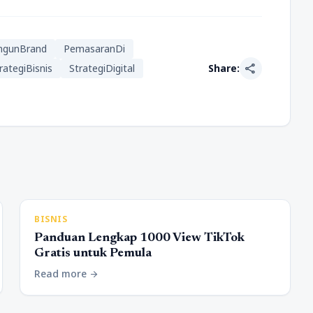
gunBrand
PemasaranDi
share
rategiBisnis
StrategiDigital
Share:
BISNIS
Panduan Lengkap 1000 View TikTok
Gratis untuk Pemula
Read more
arrow_forward