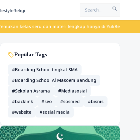
search
festyle
Religi
las seru dan materi lengkap hanya di YukBelajar.com. Mulai langk
sell
Popular Tags
#Boarding School tingkat SMA
#Boarding School Al Masoem Bandung
#Sekolah Asrama
#Mediasosial
#backlink
#seo
#sosmed
#bisnis
#website
#sosial media