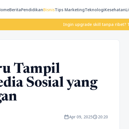
Home
Berita
Pendidikan
Bisnis
Tips Marketing
Teknologi
Kesehatan
Li
Ingin upgrade skill tanpa ribet? Temukan ke
ru Tampil
dia Sosial yang
gan
calendar_today
schedule
Apr 09, 2025
20:20