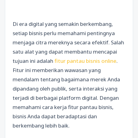
Di era digital yang semakin berkembang,
setiap bisnis perlu memahami pentingnya
menjaga citra mereknya secara efektif. Salah
satu alat yang dapat membantu mencapai
tujuan ini adalah
fitur pantau bisnis online
.
Fitur ini memberikan wawasan yang
mendalam tentang bagaimana merek Anda
dipandang oleh publik, serta interaksi yang
terjadi di berbagai platform digital. Dengan
memahami cara kerja fitur pantau bisnis,
bisnis Anda dapat beradaptasi dan
berkembang lebih baik.