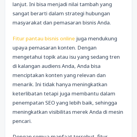
lanjut. Ini bisa menjadi nilai tambah yang
sangat berarti dalam strategi hubungan
masyarakat dan pemasaran bisnis Anda.
Fitur pantau bisnis online
juga mendukung
upaya pemasaran konten. Dengan
mengetahui topik atau isu yang sedang tren
di kalangan audiens Anda, Anda bisa
menciptakan konten yang relevan dan
menarik. Ini tidak hanya meningkatkan
keterlibatan tetapi juga membantu dalam
penempatan SEO yang lebih baik, sehingga
meningkatkan visibilitas merek Anda di mesin
pencari.
Dengan semua manfaat tersebut, fitur