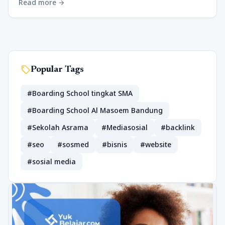
Read more
arrow_forward
sell
Popular Tags
#Boarding School tingkat SMA
#Boarding School Al Masoem Bandung
#Sekolah Asrama
#Mediasosial
#backlink
#seo
#sosmed
#bisnis
#website
#sosial media