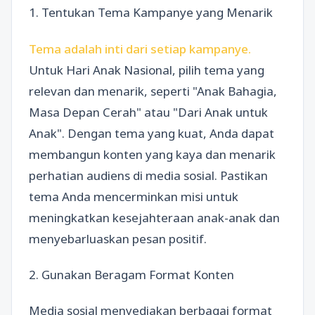
1. Tentukan Tema Kampanye yang Menarik
Tema adalah inti dari setiap kampanye.
Untuk Hari Anak Nasional, pilih tema yang
relevan dan menarik, seperti "Anak Bahagia,
Masa Depan Cerah" atau "Dari Anak untuk
Anak". Dengan tema yang kuat, Anda dapat
membangun konten yang kaya dan menarik
perhatian audiens di media sosial. Pastikan
tema Anda mencerminkan misi untuk
meningkatkan kesejahteraan anak-anak dan
menyebarluaskan pesan positif.
2. Gunakan Beragam Format Konten
Media sosial menyediakan berbagai format