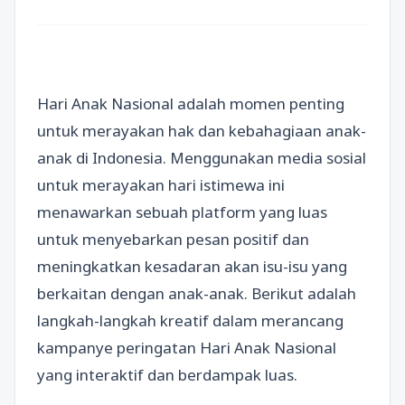
Hari Anak Nasional adalah momen penting
untuk merayakan hak dan kebahagiaan anak-
anak di Indonesia. Menggunakan media sosial
untuk merayakan hari istimewa ini
menawarkan sebuah platform yang luas
untuk menyebarkan pesan positif dan
meningkatkan kesadaran akan isu-isu yang
berkaitan dengan anak-anak. Berikut adalah
langkah-langkah kreatif dalam merancang
kampanye peringatan Hari Anak Nasional
yang interaktif dan berdampak luas.