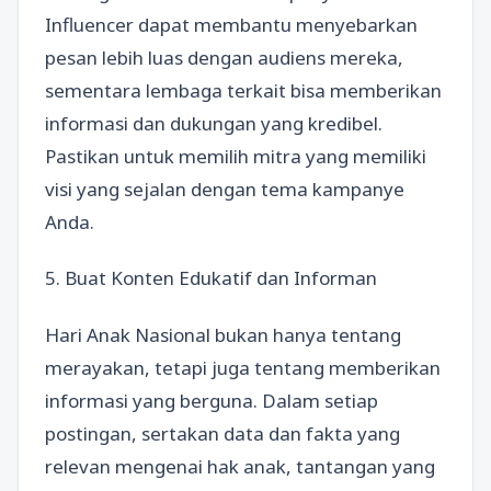
Influencer dapat membantu menyebarkan
pesan lebih luas dengan audiens mereka,
sementara lembaga terkait bisa memberikan
informasi dan dukungan yang kredibel.
Pastikan untuk memilih mitra yang memiliki
visi yang sejalan dengan tema kampanye
Anda.
5. Buat Konten Edukatif dan Informan
Hari Anak Nasional bukan hanya tentang
merayakan, tetapi juga tentang memberikan
informasi yang berguna. Dalam setiap
postingan, sertakan data dan fakta yang
relevan mengenai hak anak, tantangan yang