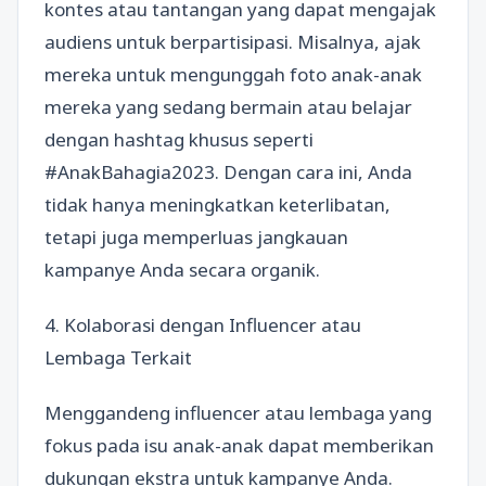
kontes atau tantangan yang dapat mengajak
audiens untuk berpartisipasi. Misalnya, ajak
mereka untuk mengunggah foto anak-anak
mereka yang sedang bermain atau belajar
dengan hashtag khusus seperti
#AnakBahagia2023. Dengan cara ini, Anda
tidak hanya meningkatkan keterlibatan,
tetapi juga memperluas jangkauan
kampanye Anda secara organik.
4. Kolaborasi dengan Influencer atau
Lembaga Terkait
Menggandeng influencer atau lembaga yang
fokus pada isu anak-anak dapat memberikan
dukungan ekstra untuk kampanye Anda.