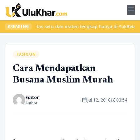
menu
 Temukan kelas seru dan materi lengkap hanya di YukBelajar.com. 
BREAKING
FASHION
Cara Mendapatkan
Busana Muslim Murah
Editor
calendar_today
schedule
Jul 12, 2018
03:54
Author