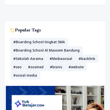
sell
Popular Tags
#Boarding School tingkat SMA
#Boarding School Al Masoem Bandung
#Sekolah Asrama
#Mediasosial
#backlink
#seo
#sosmed
#bisnis
#website
#sosial media