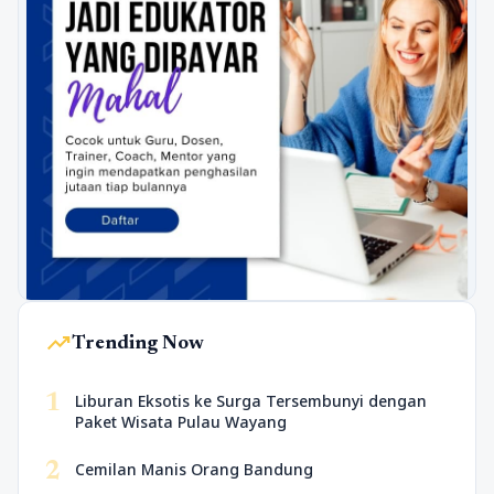
trending_up
Trending Now
1
Liburan Eksotis ke Surga Tersembunyi dengan
Paket Wisata Pulau Wayang
2
Cemilan Manis Orang Bandung