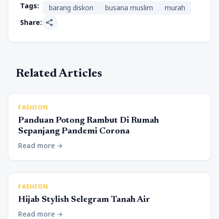
Tags:
barang diskon
busana muslim
murah
share
Share:
Related Articles
FASHION
Panduan Potong Rambut Di Rumah
Sepanjang Pandemi Corona
Read more
arrow_forward
FASHION
Hijab Stylish Selegram Tanah Air
Read more
arrow_forward